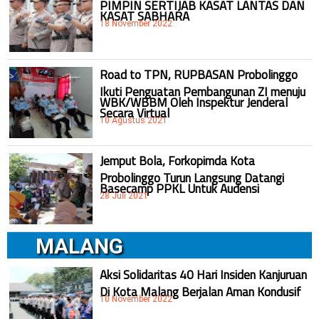
PIMPIN SERTIJAB KASAT LANTAS DAN
KASAT SABHARA
18 November 2022
Road to TPN, RUPBASAN Probolinggo
Ikuti Penguatan Pembangunan ZI menuju
WBK/WBBM Oleh Inspektur Jenderal
Secara Virtual
10 Agustus 2021
Jemput Bola, Forkopimda Kota
Probolinggo Turun Langsung Datangi
Basecamp PPKL Untuk Audensi
28 Juli 2021
MALANG
Aksi Solidaritas 40 Hari Insiden Kanjuruan
Di Kota Malang Berjalan Aman Kondusif
10 November 2022