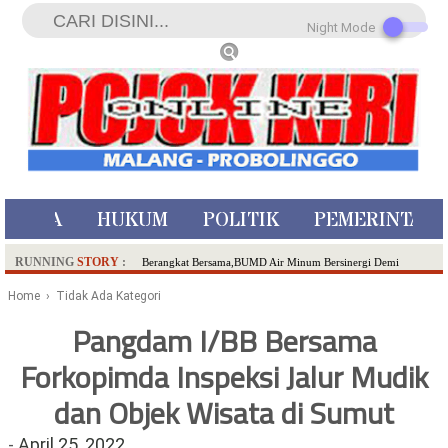
Night Mode
ISTIWA
HUKUM
POLITIK
PEMERINTAH
RUNNING
STORY
:
Berangkat Bersama,BUMD Air Minum Bersinergi Demi
Pelayanan Air Minum Aman Malang Raya!
Home
› Tidak Ada Kategori
Dua Pelaku Pembunuhan Manusia Silver di Probolinggo
Pangdam I/BB Bersama
Ditangkap di Kediri,Satu Buron
Forkopimda Inspeksi Jalur Mudik
SDN Sumberejo 02 Kota Batu Kembangkan Program Inovasi
Literasi Melalui LASKAR JODA, Usung Filosofi Gelar Sehelai
dan Objek Wisata di Sumut
Tikar
Ambulance Dari Berbagai Daerah Padati Kota Wisata Batu
-
April 25, 2022