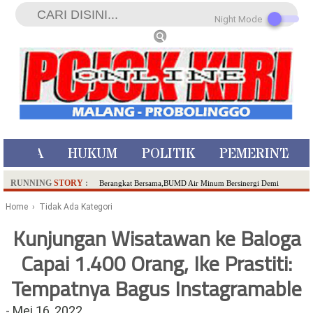
Night Mode
ISTIWA
HUKUM
POLITIK
PEMERINTAH
RUNNING
STORY
:
Berangkat Bersama,BUMD Air Minum Bersinergi Demi
Pelayanan Air Minum Aman Malang Raya!
Home
› Tidak Ada Kategori
Dua Pelaku Pembunuhan Manusia Silver di Probolinggo
Kunjungan Wisatawan ke Baloga
Ditangkap di Kediri,Satu Buron
Capai 1.400 Orang, Ike Prastiti:
SDN Sumberejo 02 Kota Batu Kembangkan Program Inovasi
Literasi Melalui LASKAR JODA, Usung Filosofi Gelar Sehelai
Tempatnya Bagus Instagramable
Tikar
Ambulance Dari Berbagai Daerah Padati Kota Wisata Batu
-
Mei 16, 2022