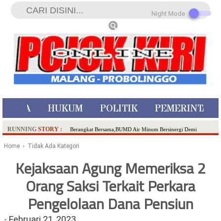
Night Mode
ISTIWA
HUKUM
POLITIK
PEMERINTAH
RUNNING
STORY
:
Berangkat Bersama,BUMD Air Minum Bersinergi Demi
Pelayanan Air Minum Aman Malang Raya!
Home
› Tidak Ada Kategori
Dua Pelaku Pembunuhan Manusia Silver di Probolinggo
Kejaksaan Agung Memeriksa 2
Ditangkap di Kediri,Satu Buron
Orang Saksi Terkait Perkara
SDN Sumberejo 02 Kota Batu Kembangkan Program Inovasi
Literasi Melalui LASKAR JODA, Usung Filosofi Gelar Sehelai
Pengelolaan Dana Pensiun
Tikar
Ambulance Dari Berbagai Daerah Padati Kota Wisata Batu
-
Februari 21, 2023