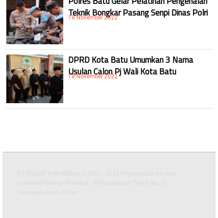
Polres Batu Gelar Pelatihan Pengenalan
Teknik Bongkar Pasang Senpi Dinas Polri
18 November 2022
DPRD Kota Batu Umumkan 3 Nama
Usulan Calon Pj Wali Kota Batu
18 November 2022
PT POJOK KIRI MEDIA © 2007 - 2018 Pojokkiri.co All right
reserved Alamat Redaksi : Jl Gayungsari Timur No.35
Surabaya,Jawa Timur