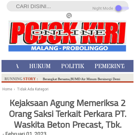
Night Mode
ISTIWA
HUKUM
POLITIK
PEMERINTAH
RUNNING
STORY
:
Berangkat Bersama,BUMD Air Minum Bersinergi Demi
Pelayanan Air Minum Aman Malang Raya!
Home
› Tidak Ada Kategori
Dua Pelaku Pembunuhan Manusia Silver di Probolinggo
Kejaksaan Agung Memeriksa 2
Ditangkap di Kediri,Satu Buron
Orang Saksi Terkait Perkara PT.
SDN Sumberejo 02 Kota Batu Kembangkan Program Inovasi
Literasi Melalui LASKAR JODA, Usung Filosofi Gelar Sehelai
Waskita Beton Precast, Tbk.
Tikar
Ambulance Dari Berbagai Daerah Padati Kota Wisata Batu
-
Februari 01, 2023