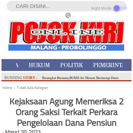
Night Mode
ISTIWA
HUKUM
POLITIK
PEMERINTAH
RUNNING
STORY
:
Berangkat Bersama,BUMD Air Minum Bersinergi Demi
Pelayanan Air Minum Aman Malang Raya!
Home
› Tidak Ada Kategori
Dua Pelaku Pembunuhan Manusia Silver di Probolinggo
Kejaksaan Agung Memeriksa 2
Ditangkap di Kediri,Satu Buron
Orang Saksi Terkait Perkara
SDN Sumberejo 02 Kota Batu Kembangkan Program Inovasi
Literasi Melalui LASKAR JODA, Usung Filosofi Gelar Sehelai
Pengelolaan Dana Pensiun
Tikar
Ambulance Dari Berbagai Daerah Padati Kota Wisata Batu
-
Maret 30, 2023