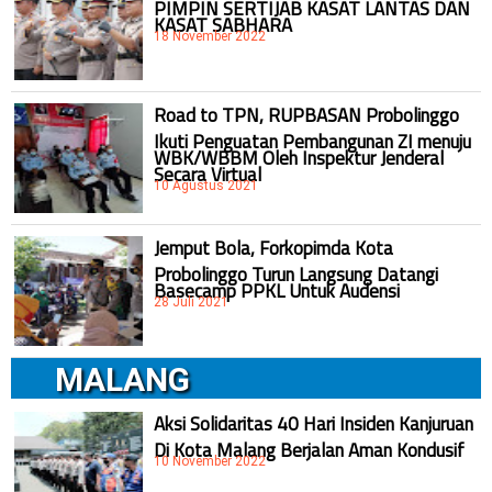
PIMPIN SERTIJAB KASAT LANTAS DAN
KASAT SABHARA
18 November 2022
Road to TPN, RUPBASAN Probolinggo
Ikuti Penguatan Pembangunan ZI menuju
WBK/WBBM Oleh Inspektur Jenderal
Secara Virtual
10 Agustus 2021
Jemput Bola, Forkopimda Kota
Probolinggo Turun Langsung Datangi
Basecamp PPKL Untuk Audensi
28 Juli 2021
MALANG
Aksi Solidaritas 40 Hari Insiden Kanjuruan
Di Kota Malang Berjalan Aman Kondusif
10 November 2022