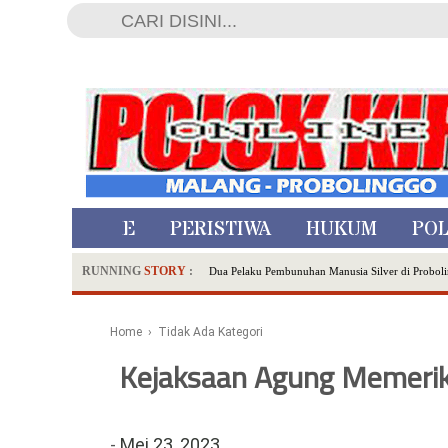
HOME
PERISTIWA
HUKUM
POL
RUNNING
STORY
:
Dua Pelaku Pembunuhan Manusia Silver di Proboli
SDN Sumberejo 02 Kota Batu Kembangkan Program 
Ambulance Dari Berbagai Daerah Padati Kota Wisa
Home
› Tidak Ada Kategori
Hadirkan Tujuh Sapta Pesona Wisata di Amfiteater
Kejaksaan Agung Memeriks
Polsek Wonoasih Perkuat Ketahanan Pangan Lewat 
RILIS RAPAT PLENO TERBUKA PEMUTAKHIRA
Tugu Tirta Usung 'Smart Water City' di Indonesi
-
Mei 23, 2023
Meriah,Peringati Hari Bhayangkara ke-80,Polres B