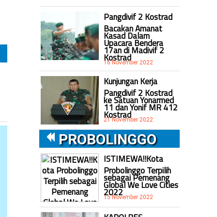
Pangdivif 2 Kostrad
Bacakan Amanat
Kasad Dalam
Upacara Bendera
17an di Madivif 2
Kostrad
16 November 2022
Kunjungan Kerja
Pangdivif 2 Kostrad
ke Satuan Yonarmed
11 dan Yonif MR 412
Kostrad
21 November 2022
PROBOLINGGO
ISTIMEWA!!Kota
Probolinggo Terpilih
sebagai Pemenang
Global We Love Cities
2022
15 November 2022