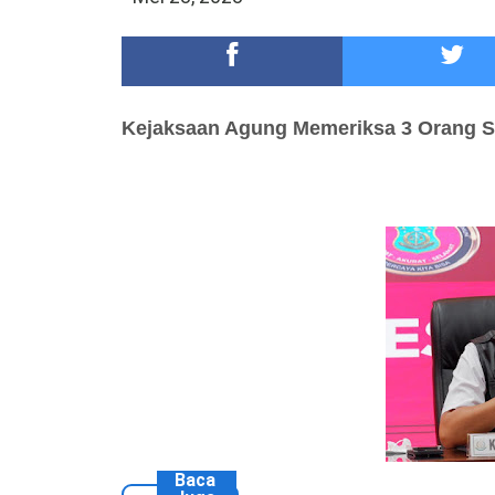
DKD PERADI Malang Jatuhkan Putusan Pelanggaran
Healing-Healing Ke-Malang Batu Jangan Lupa Mam
Kejaksaan Agung Memeriksa 3 Orang 
Baca