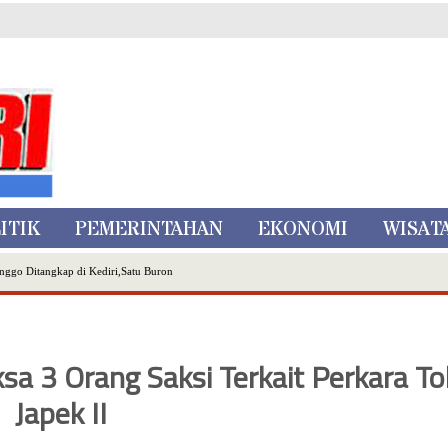
ITIK
PEMERINTAHAN
EKONOMI
WISAT
nggo Ditangkap di Kediri,Satu Buron
Inovasi Literasi Melalui LASKAR JODA, Usung Filosofi Gelar Sehelai Tikar
ta Batu
, Mikutopia Buka Rekrutmen Karyawan,Berikut Kualifikasinya
a 3 Orang Saksi Terkait Perkara To
Dialog Bersama Petani
N DATA PEMILIH BERKELANJUTAN (PDPB) TRIWULAN II
Japek II
a City Expo APEKSI XVIII Medan
atu Gelar Kapolres Cup 9 Ball Tournament,Gandeng Carabao Bistro & Pool Batu HQ Total Hadiah