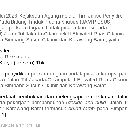
i 2023, Kejaksaan Agung melalui Tim Jaksa Penyidik
 Muda Bidang Tindak Pidana Khusus (JAM PIDSUS)
gan perkara dugaan tindak pidana korupsi
pada
d
) Jalan Tol Jakarta-Cikampek II Elevated Ruas Cikunir-
a Simpang Susun Cikunir dan Karawang Barat
, yaitu:
vated.
sa Reksatama.
Karya (persero) Tbk.
ait
penyidikan
perkara dugaan tindak pidana korupsi
pa
ld
) Jalan Tol Jakarta-Cikampek II Elevated Ruas Cikuni
a Simpang Susun Cikunir dan Karawang Barat.
perkuat pembuktian dan melengkapi pemberkasan dal
da pekerjaan pembangunan (
design and build
) Jalan T
unir-Karawang Barat termasuk
on/off ramp
pada Simpa
.1).
GIKAN ARTIKEL INI