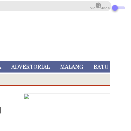
Night Mode
A
ADVERTORIAL
MALANG
BATU
l
 Rp 5 Juta