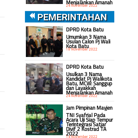
Menjalankan Amanah
24 November 2022
PEMERINTAHAN
DPRD Kota Batu
Umumkan 3 Nama
Usulan Calon Pj Wali
Kota Batu
18 November 2022
DPRD Kota Batu
Usulkan 3 Nama
Kandidat Pj Walikota
Batu, MCW: Sanggup
dan Layakkah
Menjalankan Amanah
24 November 2022
Jam Pimpinan Mayjen
TNI Syafrial Pada
Acara Uji Siap Tempur
Terintegrasi Satjar
Divif 2 Kostrad TA
2022
14 November 2022