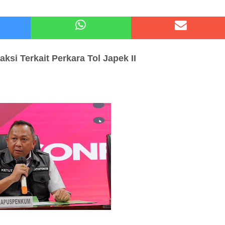
 Kode Etik Advokat, Abd. Aziz Divonis Bersalah
pir Ke-Waroeng Tani Dau Malang,Dijamin Ketagihan,Ini Sebabnya
Saksi
Terkait Perkara
Tol Japek II