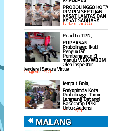
KAPOLRES
PROBOLINGGO KOTA
PIMPIN SERTIJAB
KASAT LANTAS DAN
KASAT SABHARA
18 November 2022
Road to TPN,
RUPBASAN
Probolinggo Ikuti
Penguatan
Pembangunan ZI
menuju WBK/WBBM
Oleh Inspektur
Jenderal Secara Virtual
10 Agustus 2021
Jemput Bola,
Forkopimda Kota
Probolinggo Turun
Langsung Datangi
Basecamp PPKL
Untuk Audensi
28 Juli 2021
MALANG