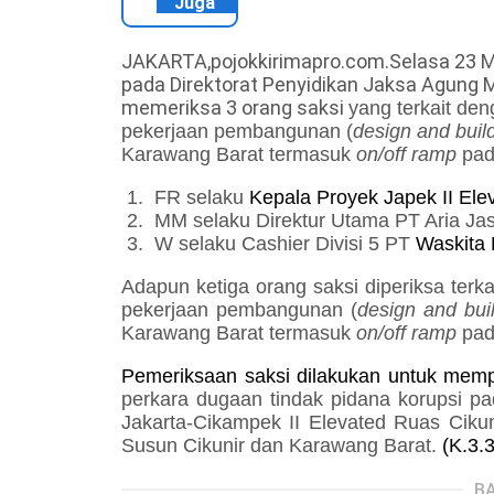
Juga
JAKARTA,pojokkirimapro.com.Selasa 23 Me
pada Direktorat Penyidikan Jaksa Agung
memeriksa 3 orang saksi
yang terkait
den
pekerjaan pembangunan (
design and buil
Karawang Barat termasuk
on/off ramp
pad
1.
FR selaku
Kepala Proyek Japek II Ele
2.
MM selaku
Direktur Utama PT Aria Ja
3.
W selaku Cashier Divisi 5 PT
Waskita 
Adapun ketiga orang saksi diperiksa
terk
pekerjaan pembangunan (
design and bui
Karawang Barat termasuk
on/off ramp
pad
Pemeriksaan saksi dilakukan untuk mem
perkara dugaan tindak pidana korupsi
pa
Jakarta-Cikampek II Elevated Ruas Cik
Susun Cikunir dan Karawang Barat.
(K.3.3
BA