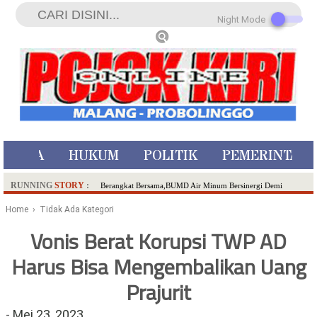
Night Mode
ISTIWA
HUKUM
POLITIK
PEMERINTAH
RUNNING
STORY
:
Berangkat Bersama,BUMD Air Minum Bersinergi Demi
Pelayanan Air Minum Aman Malang Raya!
Home
› Tidak Ada Kategori
Dua Pelaku Pembunuhan Manusia Silver di Probolinggo
Vonis Berat Korupsi TWP AD
Ditangkap di Kediri,Satu Buron
Harus Bisa Mengembalikan Uang
SDN Sumberejo 02 Kota Batu Kembangkan Program Inovasi
Literasi Melalui LASKAR JODA, Usung Filosofi Gelar Sehelai
Prajurit
Tikar
Ambulance Dari Berbagai Daerah Padati Kota Wisata Batu
-
Mei 23, 2023