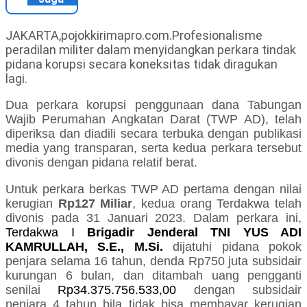
JAKARTA,pojokkirimapro.com.Profesionalisme
peradilan militer dalam menyidangkan perkara tindak
pidana korupsi secara koneksitas tidak diragukan
lagi.
Dua perkara korupsi penggunaan dana Tabungan
Wajib Perumahan Angkatan Darat (TWP AD), telah
diperiksa dan diadili secara terbuka dengan publikasi
media yang transparan, serta kedua perkara tersebut
divonis dengan pidana relatif berat.
Untuk perkara berkas TWP AD pertama dengan nilai
kerugian
Rp127 Miliar
, kedua orang Terdakwa telah
divonis pada 31 Januari 2023. Dalam perkara ini,
Terdakwa I
Brigadir Jenderal TNI YUS ADI
KAMRULLAH, S.E., M.Si.
dijatuhi pidana pokok
penjara selama 16 tahun, denda Rp750 juta subsidair
kurungan 6 bulan, dan ditambah uang pengganti
senilai
Rp34.375.756.533,00
dengan subsidair
penjara 4 tahun bila tidak bisa membayar kerugian