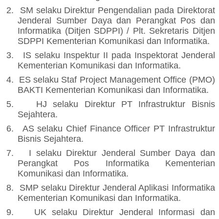
2.
SM selaku Direktur Pengendalian pada Direktorat
Jenderal Sumber Daya dan Perangkat Pos dan
Informatika (Ditjen SDPPI) / Plt. Sekretaris Ditjen
SDPPI
Kementerian Komunikasi dan Informatika.
3.
IS selaku Inspektur II pada Inspektorat Jenderal
Kementerian Komunikasi dan Informatika.
4.
ES selaku Staf Project Management Office (PMO)
BAKTI Kementerian Komunikasi dan Informatika.
5.
HJ selaku
Direktur PT Infrastruktur Bisnis
Sejahtera.
6.
AS selaku
Chief Finance Officer PT Infrastruktur
Bisnis Sejahtera.
7.
I selaku
Direktur Jenderal Sumber Daya dan
Perangkat Pos Informatika
Kementerian
Komunikasi dan Informatika.
8.
SMP selaku
Direktur Jenderal Aplikasi Informatika
Kementerian Komunikasi dan Informatika.
9.
UK selaku
Direktur Jenderal Informasi dan