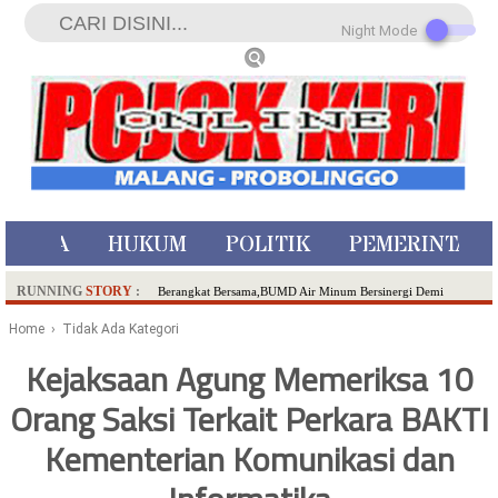
Night Mode
ISTIWA
HUKUM
POLITIK
PEMERINTAH
RUNNING
STORY
:
Berangkat Bersama,BUMD Air Minum Bersinergi Demi
Pelayanan Air Minum Aman Malang Raya!
Home
› Tidak Ada Kategori
Dua Pelaku Pembunuhan Manusia Silver di Probolinggo
Kejaksaan Agung Memeriksa 10
Ditangkap di Kediri,Satu Buron
Orang Saksi Terkait Perkara BAKTI
SDN Sumberejo 02 Kota Batu Kembangkan Program Inovasi
Literasi Melalui LASKAR JODA, Usung Filosofi Gelar Sehelai
Kementerian Komunikasi dan
Tikar
Ambulance Dari Berbagai Daerah Padati Kota Wisata Batu