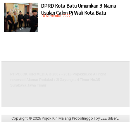
DPRD Kota Batu Umumkan 3 Nama
Usulan Calon Pj Wali Kota Batu
18 November 2022
PT POJOK KIRI MEDIA © 2007 - 2018 Pojokkiri.co All right
reserved Alamat Redaksi : Jl Gayungsari Timur No.35
Surabaya,Jawa Timur
Copyright ©
2026
Pojok Kiri Malang Probolinggo
| by
LEE SiBerLi
Design by
BABY LEE
| WongLeeWung/
-
|