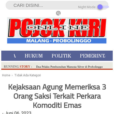
Night Mode
ISTIWA
HUKUM
POLITIK
PEMERINTAH
RUNNING
STORY
:
Dua Pelaku Pembunuhan Manusia Silver di Probolinggo
Ditangkap di Kediri,Satu Buron
Home
› Tidak Ada Kategori
SDN Sumberejo 02 Kota Batu Kembangkan Program Inovasi
Kejaksaan Agung Memeriksa 3
Literasi Melalui LASKAR JODA, Usung Filosofi Gelar Sehelai
Orang Saksi Terkait Perkara
Tikar
Ambulance Dari Berbagai Daerah Padati Kota Wisata Batu
Komoditi Emas
Hadirkan Tujuh Sapta Pesona Wisata di Amfiteater, Mikutopia
Buka Rekrutmen Karyawan,Berikut Kualifikasinya
-
Juni 06, 2023