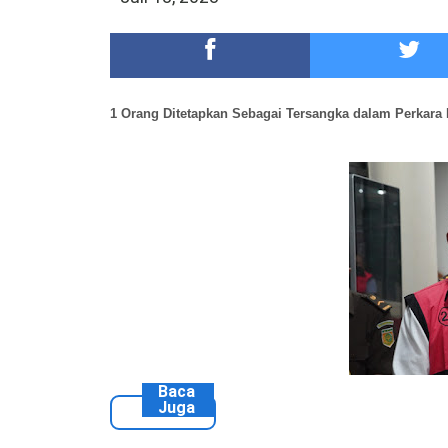
DKD PERADI Malang Jatuhkan Putusan Pelanggaran
Healing-Healing Ke-Malang Batu Jangan Lupa Mam
1 Orang Ditetapkan Sebagai Tersangka
dalam Perkara
Baca
Juga