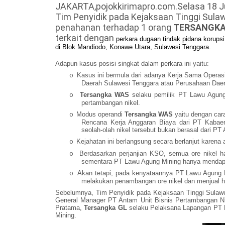
JAKARTA,pojokkirimapro.com.Selasa 18 Ju
Tim Penyidik pada Kejaksaan Tinggi Sul
penahanan terhadap 1 orang
TERSANGK
terkait dengan
perkara dugaan tindak pidana korups
di Blok Mandiodo, Konawe Utara, Sulawesi Tenggara.
Adapun kasus posisi singkat dalam perkara ini yaitu:
Kasus ini bermula dari adanya Kerja Sama Opera
o
Daerah Sulawesi Tenggara atau Perusahaan Dae
Tersangka WAS
selaku pemilik PT Lawu Agung
o
pertambangan nikel.
Modus operandi
Tersangka WAS
yaitu dengan car
o
Rencana Kerja Anggaran Biaya dari PT Kabaen
seolah-olah nikel tersebut bukan berasal dari PT 
Kejahatan ini berlangsung secara berlanjut karena
o
Berdasarkan perjanjian KSO, semua ore nikel 
o
sementara PT Lawu Agung Mining hanya mendapa
Akan tetapi, pada kenyataannya PT Lawu Agung 
o
melakukan penambangan ore nikel dan menjual h
Sebelumnya, Tim Penyidik pada Kejaksaan Tinggi Sulawe
General Manager PT Antam Unit Bisnis Pertambangan N
Pratama,
Tersangka GL
selaku Pelaksana Lapangan PT 
Mining.