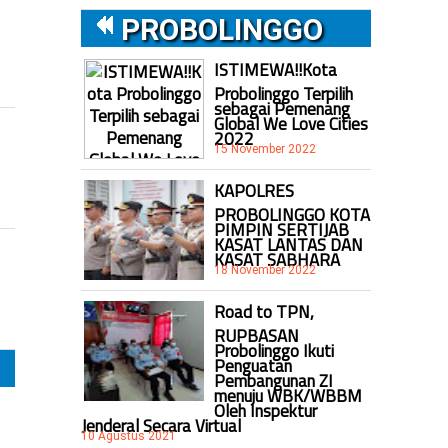
PROBOLINGGO
ISTIMEWA!!Kota
Probolinggo Terpilih
sebagai Pemenang
Global We Love Cities
2022
15 November 2022
KAPOLRES
PROBOLINGGO KOTA
PIMPIN SERTIJAB
KASAT LANTAS DAN
KASAT SABHARA
18 November 2022
Road to TPN,
RUPBASAN
Probolinggo Ikuti
Penguatan
Pembangunan ZI
menuju WBK/WBBM
Oleh Inspektur
Jenderal Secara Virtual
10 Agustus 2021