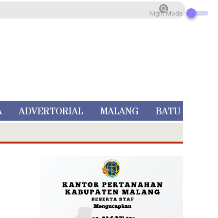
Night Mode
A
ADVERTORIAL
MALANG
BATU
 Rp 5 Juta