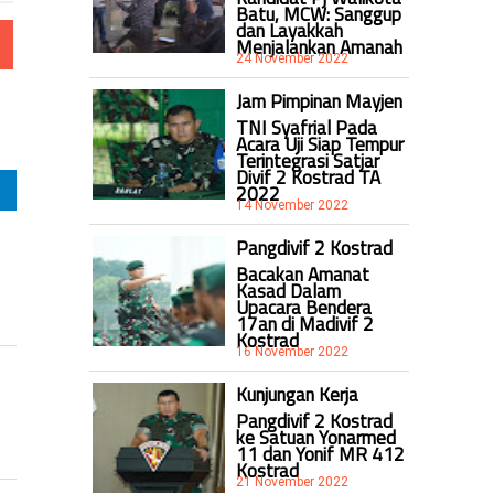
Batu, MCW: Sanggup
dan Layakkah
Menjalankan Amanah
24 November 2022
Jam Pimpinan Mayjen
TNI Syafrial Pada
Acara Uji Siap Tempur
Terintegrasi Satjar
Divif 2 Kostrad TA
2022
14 November 2022
Pangdivif 2 Kostrad
Bacakan Amanat
Kasad Dalam
Upacara Bendera
17an di Madivif 2
Kostrad
16 November 2022
Kunjungan Kerja
Pangdivif 2 Kostrad
ke Satuan Yonarmed
11 dan Yonif MR 412
Kostrad
21 November 2022