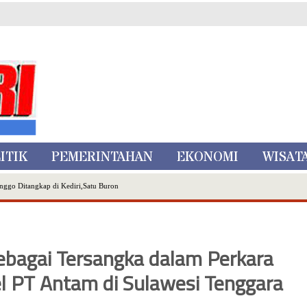
ITIK
PEMERINTAHAN
EKONOMI
WISAT
nggo Ditangkap di Kediri,Satu Buron
Inovasi Literasi Melalui LASKAR JODA, Usung Filosofi Gelar Sehelai Tikar
ta Batu
, Mikutopia Buka Rekrutmen Karyawan,Berikut Kualifikasinya
ebagai Tersangka dalam Perkara
Dialog Bersama Petani
l PT Antam di Sulawesi Tenggara
N DATA PEMILIH BERKELANJUTAN (PDPB) TRIWULAN II
a City Expo APEKSI XVIII Medan
atu Gelar Kapolres Cup 9 Ball Tournament,Gandeng Carabao Bistro & Pool Batu HQ Total Hadiah