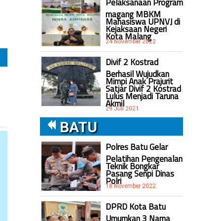
Pelaksanaan Program
magang MBKM
Mahasiswa UPNVJ di
Kejaksaan Negeri
Kota Malang
24 November 2022
Divif 2 Kostrad
Berhasil Wujudkan
Mimpi Anak Prajurit
Satjar Divif 2 Kostrad
Lulus Menjadi Taruna
Akmil
29 Juli 2021
BATU
Polres Batu Gelar
Pelatihan Pengenalan
Teknik Bongkar
Pasang Senpi Dinas
Polri
18 November 2022
DPRD Kota Batu
Umumkan 3 Nama