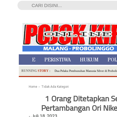
HOME
PERISTIWA
HUKUM
POL
RUNNING
STORY
:
Dua Pelaku Pembunuhan Manusia Silver di Proboli
SDN Sumberejo 02 Kota Batu Kembangkan Program 
Ambulance Dari Berbagai Daerah Padati Kota Wisa
Home
› Tidak Ada Kategori
Hadirkan Tujuh Sapta Pesona Wisata di Amfiteater
1 Orang Ditetapkan S
Polsek Wonoasih Perkuat Ketahanan Pangan Lewat 
Pertambangan Ori Nike
RILIS RAPAT PLENO TERBUKA PEMUTAKHIRA
Tugu Tirta Usung 'Smart Water City' di Indonesi
-
Juli 18, 2023
Meriah,Peringati Hari Bhayangkara ke-80,Polres B