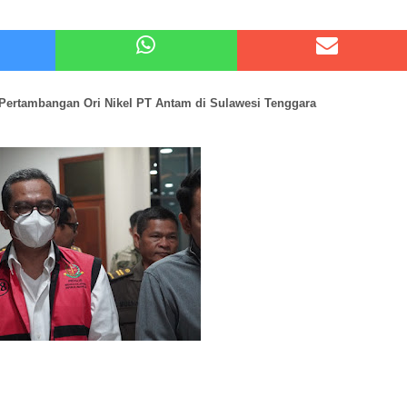
 Kode Etik Advokat, Abd. Aziz Divonis Bersalah
pir Ke-Waroeng Tani Dau Malang,Dijamin Ketagihan,Ini Sebabnya
 Pertambangan Ori Nikel PT Antam
di Sulawesi Tenggara