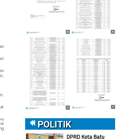
m
an
si
en
o,
m,
uk
ku
POLITIK
it
ng
DPRD Kota Batu