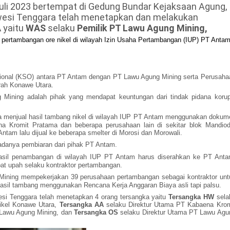
li 2023 bertempat di Gedung Bundar Kejaksaan Agung,
awesi Tenggara telah menetapkan dan melakukan
A
yaitu
WAS
selaku
Pemilik PT Lawu Agung Mining,
i pertambangan ore nikel di wilayah Izin Usaha Pertambangan (IUP) PT Anta
sional (KSO) antara PT Antam dengan PT Lawu Agung Mining serta Perusaha
rah Konawe Utara.
 Mining adalah pihak yang mendapat keuntungan dari tindak pidana korup
a menjual hasil tambang nikel di wilayah IUP PT Antam menggunakan dokum
a Kromit Pratama dan beberapa perusahaan lain di sekitar blok Mandiod
Antam lalu dijual ke beberapa smelter di Morosi dan Morowali.
 adanya pembiaran dari pihak PT Antam.
hasil penambangan di wilayah IUP PT Antam harus diserahkan ke PT Anta
t upah selaku kontraktor pertambangan.
Mining mempekerjakan 39 perusahaan pertambangan sebagai kontraktor unt
asil tambang menggunakan Rencana Kerja Anggaran Biaya asli tapi palsu.
si Tenggara telah menetapkan 4 orang tersangka yaitu
Tersangka HW
sela
ikel Konawe Utara,
Tersangka AA
selaku Direktur Utama PT Kabaena Krom
Lawu Agung Mining, dan
Tersangka OS
selaku Direktur Utama PT Lawu Agu