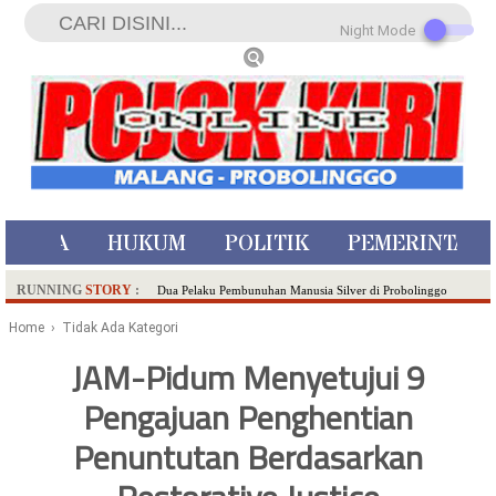
Night Mode
ISTIWA
HUKUM
POLITIK
PEMERINTAH
RUNNING
STORY
:
Dua Pelaku Pembunuhan Manusia Silver di Probolinggo
Ditangkap di Kediri,Satu Buron
Home
› Tidak Ada Kategori
SDN Sumberejo 02 Kota Batu Kembangkan Program Inovasi
JAM-Pidum Menyetujui 9
Literasi Melalui LASKAR JODA, Usung Filosofi Gelar Sehelai
Pengajuan Penghentian
Tikar
Ambulance Dari Berbagai Daerah Padati Kota Wisata Batu
Penuntutan Berdasarkan
Hadirkan Tujuh Sapta Pesona Wisata di Amfiteater, Mikutopia
Buka Rekrutmen Karyawan,Berikut Kualifikasinya