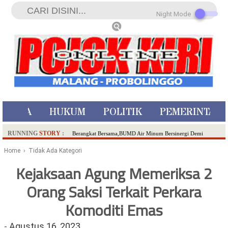
Night Mode
ISTIWA
HUKUM
POLITIK
PEMERINTAH
RUNNING
STORY
:
Berangkat Bersama,BUMD Air Minum Bersinergi Demi
Pelayanan Air Minum Aman Malang Raya!
Home
› Tidak Ada Kategori
Dua Pelaku Pembunuhan Manusia Silver di Probolinggo
Kejaksaan Agung Memeriksa 2
Ditangkap di Kediri,Satu Buron
Orang Saksi Terkait Perkara
SDN Sumberejo 02 Kota Batu Kembangkan Program Inovasi
Literasi Melalui LASKAR JODA, Usung Filosofi Gelar Sehelai
Komoditi Emas
Tikar
Ambulance Dari Berbagai Daerah Padati Kota Wisata Batu
-
Agustus 16, 2023