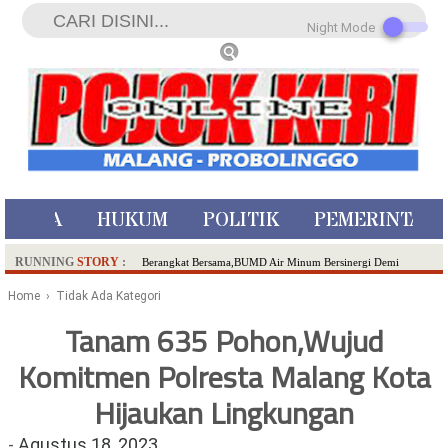
Night Mode
ISTIWA
HUKUM
POLITIK
PEMERINTAH
RUNNING
STORY
:
Berangkat Bersama,BUMD Air Minum Bersinergi Demi
Pelayanan Air Minum Aman Malang Raya!
Home
› Tidak Ada Kategori
Dua Pelaku Pembunuhan Manusia Silver di Probolinggo
Tanam 635 Pohon,Wujud
Ditangkap di Kediri,Satu Buron
Komitmen Polresta Malang Kota
SDN Sumberejo 02 Kota Batu Kembangkan Program Inovasi
Literasi Melalui LASKAR JODA, Usung Filosofi Gelar Sehelai
Hijaukan Lingkungan
Tikar
Ambulance Dari Berbagai Daerah Padati Kota Wisata Batu
-
Agustus 18, 2023