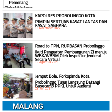
KAPOLRES PROBOLINGGO KOTA
PIMPIN SERTIJAB KASAT LANTAS DAN
KASAT SABHARA
18 November 2022
Road to TPN, RUPBASAN Probolinggo
Ikuti Penguatan Pembangunan ZI menuju
WBK/WBBM Oleh Inspektur Jenderal
Secara Virtual
10 Agustus 2021
Jemput Bola, Forkopimda Kota
Probolinggo Turun Langsung Datangi
Basecamp PPKL Untuk Audensi
28 Juli 2021
MALANG