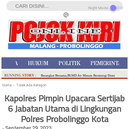
Night Mode
ISTIWA
HUKUM
POLITIK
PEMERINTAH
RUNNING
STORY
:
Berangkat Bersama,BUMD Air Minum Bersinergi Demi
Pelayanan Air Minum Aman Malang Raya!
Home
› Tidak Ada Kategori
Dua Pelaku Pembunuhan Manusia Silver di Probolinggo
Kapolres Pimpin Upacara Sertijab
Ditangkap di Kediri,Satu Buron
6 Jabatan Utama di Lingkungan
SDN Sumberejo 02 Kota Batu Kembangkan Program Inovasi
Literasi Melalui LASKAR JODA, Usung Filosofi Gelar Sehelai
Polres Probolinggo Kota
Tikar
Ambulance Dari Berbagai Daerah Padati Kota Wisata Batu
-
September 29, 2023