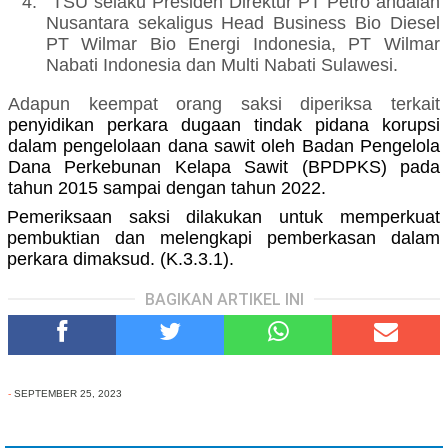
4.
TSU
selaku
Presiden Direktur PT Petro andalan
Nusantara sekaligus Head Business Bio Diesel
PT Wilmar Bio Energi Indonesia, PT Wilmar
Nabati Indonesia dan Multi Nabati Sulawesi
.
Adapun k
eempat
orang saksi diperiksa
terkait
penyidikan perkara dugaan tindak pidana korupsi
dalam pengelolaan dana sawit oleh Badan Pengelola
Dana Perkebunan Kelapa Sawit (BPDPKS) pada
tahun 2015 sampai dengan tahun 2022
.
Pemeriksaan saksi dilakukan untuk memperkuat
pembuktian dan melengkapi pemberkasan dalam
perkara dimaksud. (K.3.3.1).
BAGIKAN ARTIKEL INI
-
SEPTEMBER 25, 2023