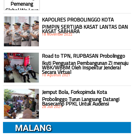
KAPOLRES PROBOLINGGO KOTA
PIMPIN SERTIJAB KASAT LANTAS DAN
KASAT SABHARA
18 November 2022
Road to TPN, RUPBASAN Probolinggo
Ikuti Penguatan Pembangunan ZI menuju
WBK/WBBM Oleh Inspektur Jenderal
Secara Virtual
10 Agustus 2021
Jemput Bola, Forkopimda Kota
Probolinggo Turun Langsung Datangi
Basecamp PPKL Untuk Audensi
28 Juli 2021
MALANG