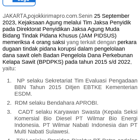
JAKARTA,pojokkirimapro.com.Senin
2
5
September
2023, Kejaksaan Agung melalui Tim Jaksa Penyidik
pada Direktorat Penyidikan Jaksa Agung Muda
Bidang Tindak Pidana Khusus (JAM PIDSUS)
memeriksa
4
orang saksi
yang terkait dengan
perkara
dugaan tindak pidana korupsi dalam pengelolaan
dana sawit oleh Badan Pengelola Dana Perkebunan
Kelapa Sawit (BPDPKS) pada tahun 2015 s/d 2022
,
yaitu:
1.
NP
selaku
Sekretariat Tim Evaluasi Pengadaan
BBN Tahun 2015 Ditjen EBTKE Kementerian
ESDM
.
2.
RDM
selaku
Bendahara APROBI
.
3.
CADT
selaku
Karyawan Swasta (Kepala Seksi
Komersial Bio Diesel PT Wilmar Bio Energi
Indonesia. PT Wilmar Nabati Indonesia dan PT
Multi Nabati Sulawesi
.