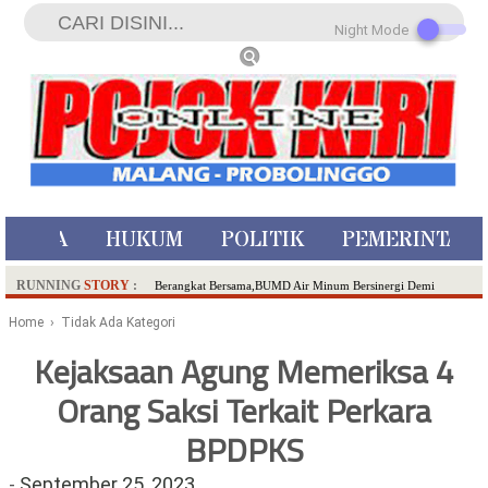
Night Mode
ISTIWA
HUKUM
POLITIK
PEMERINTAH
RUNNING
STORY
:
Berangkat Bersama,BUMD Air Minum Bersinergi Demi
Pelayanan Air Minum Aman Malang Raya!
Home
› Tidak Ada Kategori
Dua Pelaku Pembunuhan Manusia Silver di Probolinggo
Kejaksaan Agung Memeriksa 4
Ditangkap di Kediri,Satu Buron
Orang Saksi Terkait Perkara
SDN Sumberejo 02 Kota Batu Kembangkan Program Inovasi
Literasi Melalui LASKAR JODA, Usung Filosofi Gelar Sehelai
BPDPKS
Tikar
Ambulance Dari Berbagai Daerah Padati Kota Wisata Batu
-
September 25, 2023