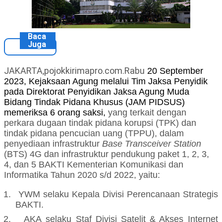
Baca
Juga
JAKARTA,pojokkirimapro.com.Rabu
20
September
2023, Kejaksaan Agung melalui Tim Jaksa Penyidik
pada Direktorat Penyidikan Jaksa Agung Muda
Bidang Tindak Pidana Khusus (JAM PIDSUS)
memeriksa
6
orang saksi,
yang terkait dengan
perkara
dugaan tindak pidana korupsi (TPK) dan
tindak pidana pencucian uang (TPPU),
dalam
penyediaan infrastruktur
Base Transceiver Station
(BTS) 4G dan infrastruktur pendukung paket 1, 2, 3,
4, dan 5 BAKTI Kementerian Komunikasi dan
Informatika Tahun 2020 s/d 2022
, yaitu:
1.
YWM
selaku
Kepala Divisi Perencanaan Strategis
BAKTI
.
2.
AKA
selaku
Staf Divisi Satelit & Akses Internet