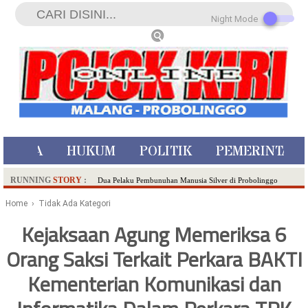
Night Mode
ISTIWA
HUKUM
POLITIK
PEMERINTAH
RUNNING
STORY
:
Dua Pelaku Pembunuhan Manusia Silver di Probolinggo
Ditangkap di Kediri,Satu Buron
Home
› Tidak Ada Kategori
SDN Sumberejo 02 Kota Batu Kembangkan Program Inovasi
Kejaksaan Agung Memeriksa 6
Literasi Melalui LASKAR JODA, Usung Filosofi Gelar Sehelai
Orang Saksi Terkait Perkara BAKTI
Tikar
Ambulance Dari Berbagai Daerah Padati Kota Wisata Batu
Kementerian Komunikasi dan
Hadirkan Tujuh Sapta Pesona Wisata di Amfiteater, Mikutopia
Buka Rekrutmen Karyawan,Berikut Kualifikasinya