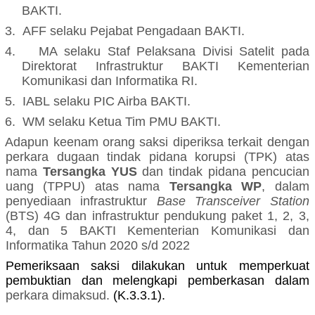
BAKTI
.
3.
AFF
selaku
Pejabat Pengadaan BAKTI
.
4.
M
A
selaku
Staf Pelaksana Divisi Satelit pada
Direktorat Infrastruktur BAKTI Kementerian
Komunikasi dan Informatika RI
.
5.
IABL
selaku
PIC Airba BAKTI
.
6.
WM
selaku
Ketua Tim PMU BAKTI
.
Adapun ke
enam
orang saksi diperiksa
terkait dengan
perkara
dugaan tindak pidana korupsi (TPK) atas
nama
Tersangka YUS
dan tindak pidana pencucian
uang (TPPU) atas nama
Tersangka WP
,
dalam
penyediaan infrastruktur
Base Transceiver Station
(BTS) 4G dan infrastruktur pendukung paket 1, 2, 3,
4, dan 5 BAKTI Kementerian Komunikasi dan
Informatika Tahun 2020 s/d 2022
Pemeriksaan saksi dilakukan untuk memperkuat
pembuktian dan melengkapi pemberkasan dalam
perkara
dimaksud
.
(K.3.3.1).