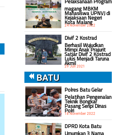
Pelaksanaan Program
magang MBKM
Mahasiswa UPNVJ di
Kejaksaan Negeri
Kota Malang
24 November 2022
Divif 2 Kostrad
Berhasil Wujudkan
Mimpi Anak Prajurit
Satjar Divif 2 Kostrad
Lulus Menjadi Taruna
Akmil
29 Juli 2021
BATU
Polres Batu Gelar
Pelatihan Pengenalan
Teknik Bongkar
Pasang Senpi Dinas
Polri
18 November 2022
DPRD Kota Batu
Umumkan 3 Nama