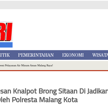
ITIK
PEMERINTAHAN
EKONOMI
WISAT
Demi Pelayanan Air Minum Aman Malang Raya!
nggo Ditangkap di Kediri,Satu Buron
Inovasi Literasi Melalui LASKAR JODA, Usung Filosofi Gelar Sehelai Tikar
ta Batu
usan Knalpot Brong Sitaan Di Jadika
, Mikutopia Buka Rekrutmen Karyawan,Berikut Kualifikasinya
Dialog Bersama Petani
leh Polresta Malang Kota
N DATA PEMILIH BERKELANJUTAN (PDPB) TRIWULAN II
a City Expo APEKSI XVIII Medan