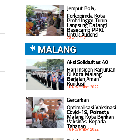
Jemput Bola,
Forkopimda Kota
Probolinggo Turun
Langsung Datangi
Basecamp PPKL
Untuk Audensi
28 Juli 2021
MALANG
Aksi Solidaritas 40
Hari Insiden Kanjuruan
Di Kota Malang
Berjalan Aman
Kondusif
10 November 2022
Gercarkan
Optimalisasi Vaksinasi
Covid-19, Polresta
Malang Kota Berikan
Vaksinasi Kepada
Tahanan
18 November 2022