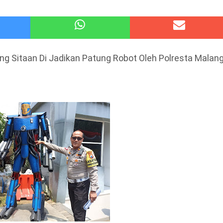
atu Gelar Kapolres Cup 9 Ball Tournament,Gandeng Carabao Bistro & Pool Batu HQ Total Hadiah
 Kode Etik Advokat, Abd. Aziz Divonis Bersalah
ong Sitaan Di Jadikan Patung Robot Oleh Polresta Malan