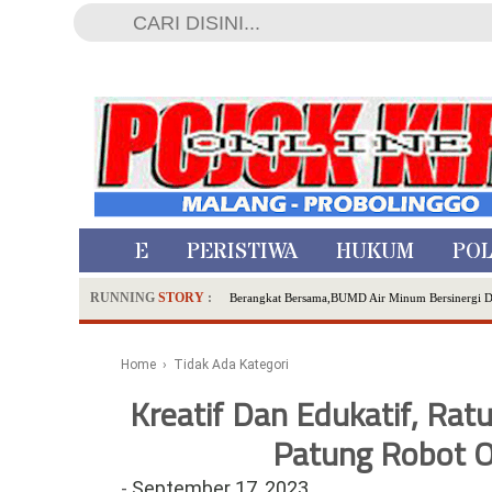
HOME
PERISTIWA
HUKUM
POL
RUNNING
STORY
:
Berangkat Bersama,BUMD Air Minum Bersinergi 
Dua Pelaku Pembunuhan Manusia Silver di Proboli
SDN Sumberejo 02 Kota Batu Kembangkan Program 
Home
› Tidak Ada Kategori
Ambulance Dari Berbagai Daerah Padati Kota Wisa
Kreatif Dan Edukatif, Rat
Hadirkan Tujuh Sapta Pesona Wisata di Amfiteater
Polsek Wonoasih Perkuat Ketahanan Pangan Lewat 
Patung Robot O
RILIS RAPAT PLENO TERBUKA PEMUTAKHIRA
-
September 17, 2023
Tugu Tirta Usung 'Smart Water City' di Indonesi