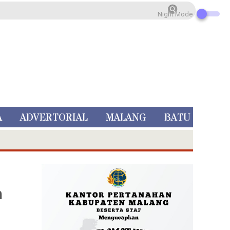
Night Mode
A
ADVERTORIAL
MALANG
BATU
n