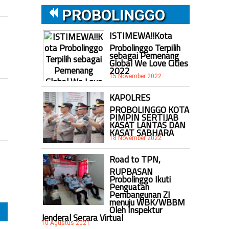
PROBOLINGGO
ISTIMEWA!!Kota
Probolinggo Terpilih
sebagai Pemenang
Global We Love Cities
2022
15 November 2022
KAPOLRES
PROBOLINGGO KOTA
PIMPIN SERTIJAB
KASAT LANTAS DAN
KASAT SABHARA
18 November 2022
Road to TPN,
RUPBASAN
Probolinggo Ikuti
Penguatan
Pembangunan ZI
menuju WBK/WBBM
Oleh Inspektur
Jenderal Secara Virtual
10 Agustus 2021