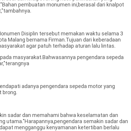
a."Bahan pembuatan monumen ini,berasal dari knalpot
t,"tambahnya.
Monumen Disiplin tersebut memakan waktu selama 3
ota Malang bernama Firman.Tujuan dari keberadaan
yarakat agar patuh terhadap aturan lalu lintas.
kepada masyarakat.Bahwasannya pengendara sepeda
r,"terangnya
 mendapati adanya pengendara sepeda motor yang
 brong.
akin sadar dan memahami bahwa keselamatan dan
 yang utama."Harapannya,pengendara semakin sadar dan
dapat mengganggu kenyamanan ketertiban berlalu