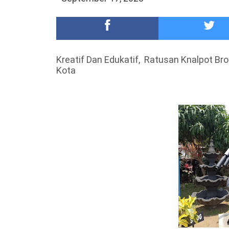
Meriah,Peringati Hari Bhayangkara ke-80,Polres B
DKD PERADI Malang Jatuhkan Putusan Pelanggaran
Kreatif Dan Edukatif, Ratusan Knalpot Br
Kota