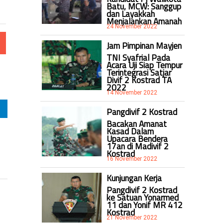
Batu, MCW: Sanggup
dan Layakkah
Menjalankan Amanah
24 November 2022
Jam Pimpinan Mayjen
TNI Syafrial Pada
Acara Uji Siap Tempur
Terintegrasi Satjar
Divif 2 Kostrad TA
2022
14 November 2022
Pangdivif 2 Kostrad
Bacakan Amanat
Kasad Dalam
Upacara Bendera
17an di Madivif 2
Kostrad
16 November 2022
Kunjungan Kerja
Pangdivif 2 Kostrad
ke Satuan Yonarmed
11 dan Yonif MR 412
Kostrad
21 November 2022