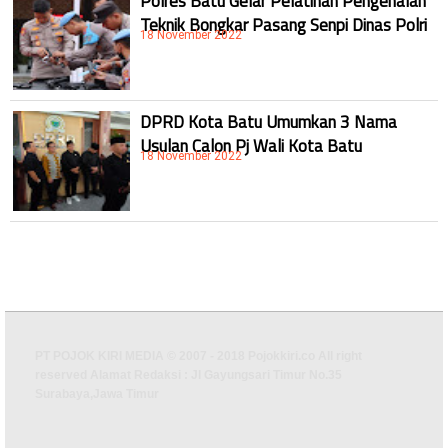
Polres Batu Gelar Pelatihan Pengenalan
Teknik Bongkar Pasang Senpi Dinas Polri
18 November 2022
DPRD Kota Batu Umumkan 3 Nama
Usulan Calon Pj Wali Kota Batu
18 November 2022
PT POJOK KIRI MEDIA © 2007 - 2018 Pojokkiri.co All right
reserved Alamat Redaksi : Jl Gayungsari Timur No.35
Surabaya,Jawa Timur