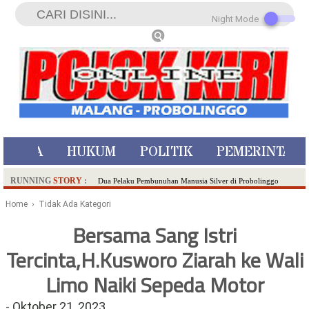
Night Mode
ISTIWA
HUKUM
POLITIK
PEMERINTAH
RUNNING
STORY
:
Dua Pelaku Pembunuhan Manusia Silver di Probolinggo
Ditangkap di Kediri,Satu Buron
Home
› Tidak Ada Kategori
SDN Sumberejo 02 Kota Batu Kembangkan Program Inovasi
Bersama Sang Istri
Literasi Melalui LASKAR JODA, Usung Filosofi Gelar Sehelai
Tercinta,H.Kusworo Ziarah ke Wali
Tikar
Ambulance Dari Berbagai Daerah Padati Kota Wisata Batu
Limo Naiki Sepeda Motor
Hadirkan Tujuh Sapta Pesona Wisata di Amfiteater, Mikutopia
Buka Rekrutmen Karyawan,Berikut Kualifikasinya
-
Oktober 21, 2023