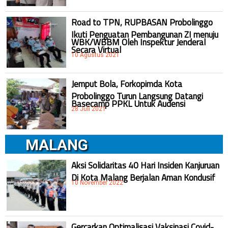
Road to TPN, RUPBASAN Probolinggo
Ikuti Penguatan Pembangunan ZI menuju
WBK/WBBM Oleh Inspektur Jenderal
Secara Virtual
10 Agustus 2021
Jemput Bola, Forkopimda Kota
Probolinggo Turun Langsung Datangi
Basecamp PPKL Untuk Audensi
28 Juli 2021
MALANG
Aksi Solidaritas 40 Hari Insiden Kanjuruan
Di Kota Malang Berjalan Aman Kondusif
10 November 2022
Gercarkan Optimalisasi Vaksinasi Covid-