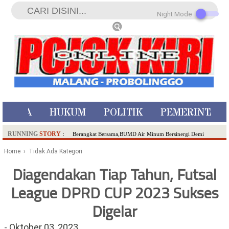
Night Mode
ISTIWA
HUKUM
POLITIK
PEMERINTAH
RUNNING
STORY
:
Berangkat Bersama,BUMD Air Minum Bersinergi Demi
Pelayanan Air Minum Aman Malang Raya!
Home
› Tidak Ada Kategori
Dua Pelaku Pembunuhan Manusia Silver di Probolinggo
Diagendakan Tiap Tahun, Futsal
Ditangkap di Kediri,Satu Buron
League DPRD CUP 2023 Sukses
SDN Sumberejo 02 Kota Batu Kembangkan Program Inovasi
Literasi Melalui LASKAR JODA, Usung Filosofi Gelar Sehelai
Digelar
Tikar
Ambulance Dari Berbagai Daerah Padati Kota Wisata Batu
-
Oktober 03, 2023