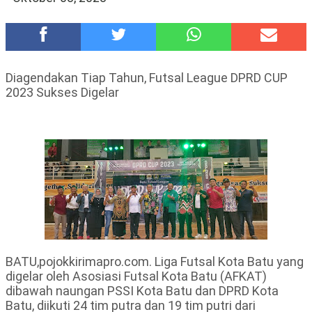
Hadirkan Tujuh Sapta Pesona Wisata di Amfiteater, Mikutopia
Buka Rekrutmen Karyawan,Berikut Kualifikasinya
Polsek Wonoasih Perkuat Ketahanan Pangan Lewat Dialog
Bersama Petani
Diagendakan Tiap Tahun, Futsal League DPRD CUP
RILIS RAPAT PLENO TERBUKA PEMUTAKHIRAN DATA
2023 Sukses Digelar
PEMILIH BERKELANJUTAN (PDPB) TRIWULAN II
Tugu Tirta Usung 'Smart Water City' di Indonesia City Expo
APEKSI XVIII Medan
Meriah,Peringati Hari Bhayangkara ke-80,Polres Batu Gelar
Kapolres Cup 9 Ball Tournament,Gandeng Carabao Bistro &
Pool Batu HQ Total Hadiah Rp 5 Juta
DKD PERADI Malang Jatuhkan Putusan Pelanggaran Kode Etik
Advokat, Abd. Aziz Divonis Bersalah
BATU,pojokkirimapro.com. Liga Futsal Kota Batu yang
digelar oleh Asosiasi Futsal Kota Batu (AFKAT)
dibawah naungan PSSI Kota Batu dan DPRD Kota
Batu, diikuti 24 tim putra dan 19 tim putri dari