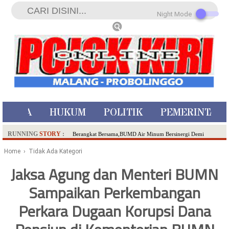
Night Mode
ISTIWA
HUKUM
POLITIK
PEMERINTAH
RUNNING
STORY
:
Berangkat Bersama,BUMD Air Minum Bersinergi Demi
Pelayanan Air Minum Aman Malang Raya!
Home
› Tidak Ada Kategori
Dua Pelaku Pembunuhan Manusia Silver di Probolinggo
Jaksa Agung dan Menteri BUMN
Ditangkap di Kediri,Satu Buron
Sampaikan Perkembangan
SDN Sumberejo 02 Kota Batu Kembangkan Program Inovasi
Literasi Melalui LASKAR JODA, Usung Filosofi Gelar Sehelai
Perkara Dugaan Korupsi Dana
Tikar
Ambulance Dari Berbagai Daerah Padati Kota Wisata Batu