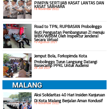
PIMPIN SERTIJAB KASAT LANTAS DAN
KASAT SABHARA
18 November 2022
Road to TPN, RUPBASAN Probolinggo
Ikuti Penguatan Pembangunan ZI menuju
WBK/WBBM Oleh Inspektur Jenderal
Secara Virtual
10 Agustus 2021
Jemput Bola, Forkopimda Kota
Probolinggo Turun Langsung Datangi
Basecamp PPKL Untuk Audensi
28 Juli 2021
MALANG
Aksi Solidaritas 40 Hari Insiden Kanjuruan
Di Kota Malang Berjalan Aman Kondusif
10 November 2022