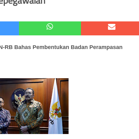
epegawaian
atu Gelar Kapolres Cup 9 Ball Tournament,Gandeng Carabao Bistro & Pool Batu HQ Total Hadiah
 Kode Etik Advokat, Abd. Aziz Divonis Bersalah
AN-RB
Bahas Pembentukan Badan Perampasan