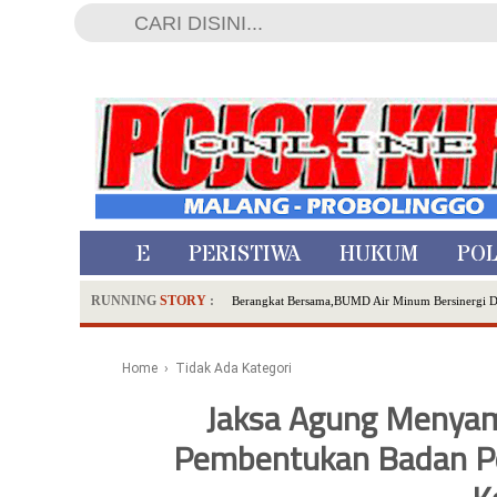
HOME
PERISTIWA
HUKUM
POL
RUNNING
STORY
:
Berangkat Bersama,BUMD Air Minum Bersinergi 
Dua Pelaku Pembunuhan Manusia Silver di Proboli
SDN Sumberejo 02 Kota Batu Kembangkan Program 
Home
› Tidak Ada Kategori
Ambulance Dari Berbagai Daerah Padati Kota Wisa
Jaksa Agung Menya
Hadirkan Tujuh Sapta Pesona Wisata di Amfiteater
Pembentukan Badan P
Polsek Wonoasih Perkuat Ketahanan Pangan Lewat 
RILIS RAPAT PLENO TERBUKA PEMUTAKHIRA
Tugu Tirta Usung 'Smart Water City' di Indonesi