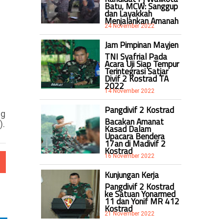
Batu, MCW: Sanggup
dan Layakkah
Menjalankan Amanah
24 November 2022
Jam Pimpinan Mayjen
TNI Syafrial Pada
Acara Uji Siap Tempur
Terintegrasi Satjar
Divif 2 Kostrad TA
2022
14 November 2022
Pangdivif 2 Kostrad
ng
Bacakan Amanat
).
Kasad Dalam
Upacara Bendera
17an di Madivif 2
Kostrad
16 November 2022
Kunjungan Kerja
Pangdivif 2 Kostrad
ke Satuan Yonarmed
11 dan Yonif MR 412
Kostrad
21 November 2022