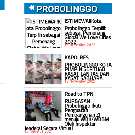
PROBOLINGGO
ISTIMEWA!!Kota
Probolinggo Terpilih
sebagai Pemenang
Global We Love Cities
2022
15 November 2022
KAPOLRES
PROBOLINGGO KOTA
PIMPIN SERTIJAB
KASAT LANTAS DAN
KASAT SABHARA
18 November 2022
Road to TPN,
RUPBASAN
Probolinggo Ikuti
Penguatan
Pembangunan ZI
menuju WBK/WBBM
Oleh Inspektur
Jenderal Secara Virtual
10 Agustus 2021