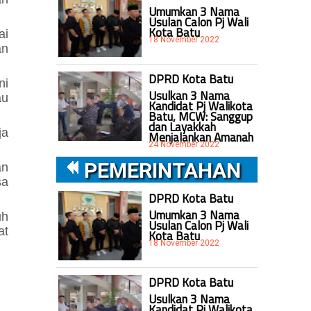
Umumkan 3 Nama
Usulan Calon Pj Wali
Kota Batu
ai
18 November 2022
an
DPRD Kota Batu
ni
Usulkan 3 Nama
au
Kandidat Pj Walikota
Batu, MCW: Sanggup
dan Layakkah
ja
Menjalankan Amanah
24 November 2022
PEMERINTAHAN
an
sa
DPRD Kota Batu
Umumkan 3 Nama
uh
Usulan Calon Pj Wali
at
Kota Batu
18 November 2022
DPRD Kota Batu
Usulkan 3 Nama
Kandidat Pj Walikota