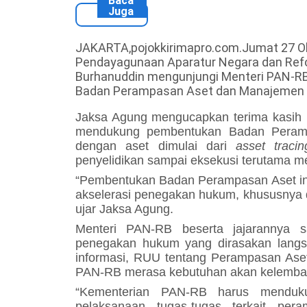
Baca
Juga
JAKARTA,pojokkirimapro.com.Jumat 27 Ok
Pendayagunaan Aparatur Negara dan Refor
Burhanuddin mengunjungi Menteri PAN-
Badan Perampasan Aset dan Manajemen
Jaksa Agung mengucapkan terima kasih
mendukung pembentukan Badan Peramp
dengan aset dimulai dari
asset tracin
penyelidikan sampai eksekusi terutama m
“Pembentukan Badan Perampasan Aset i
akselerasi penegakan hukum, khususnya 
ujar Jaksa Agung.
Menteri PAN-RB beserta jajarannya 
penegakan hukum yang dirasakan langs
informasi, RUU tentang Perampasan Aset
PAN-RB merasa kebutuhan akan kelembag
“Kementerian PAN-RB harus menduku
pelaksanaan tugas-tugas terkait per