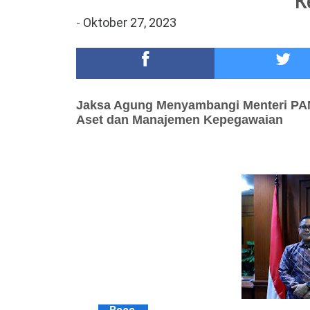
K
Meriah,Peringati Hari Bhayangkara ke-80,Polres B
-
Oktober 27, 2023
DKD PERADI Malang Jatuhkan Putusan Pelanggaran
Jaksa Agung Menyambangi Menteri P
Aset
dan Manajemen Kepegawaian