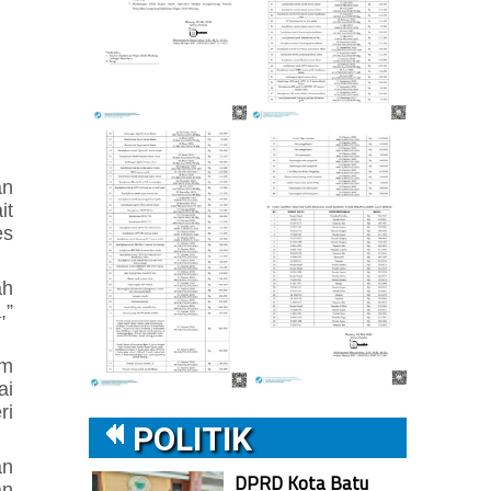
an
it
es
ah
,”
am
ai
ri
POLITIK
an
DPRD Kota Batu
an