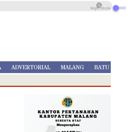
Night Mode
A
ADVERTORIAL
MALANG
BATU