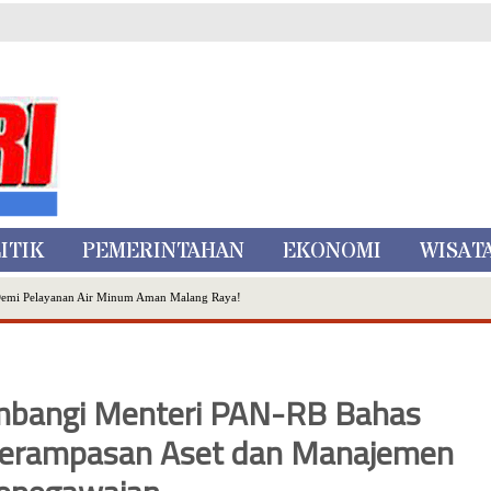
ITIK
PEMERINTAHAN
EKONOMI
WISAT
Demi Pelayanan Air Minum Aman Malang Raya!
nggo Ditangkap di Kediri,Satu Buron
Inovasi Literasi Melalui LASKAR JODA, Usung Filosofi Gelar Sehelai Tikar
ta Batu
mbangi Menteri PAN-RB Bahas
, Mikutopia Buka Rekrutmen Karyawan,Berikut Kualifikasinya
erampasan Aset dan Manajemen
Dialog Bersama Petani
N DATA PEMILIH BERKELANJUTAN (PDPB) TRIWULAN II
a City Expo APEKSI XVIII Medan