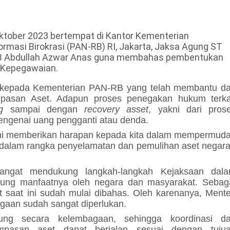
tober 2023 bertempat di Kantor Kementerian
masi Birokrasi (PAN-RB) RI, Jakarta, Jaksa Agung ST
RB Abdullah Azwar Anas guna membahas pembentukan
 Kepegawaian.
 kepada Kementerian PAN-RB yang telah membantu d
asan Aset. Adapun proses penegakan hukum terka
g
sampai dengan
recovery asset
, yakni dari pros
engenai uang pengganti atau denda.
ni memberikan harapan kepada kita dalam mempermud
dalam rangka penyelamatan dan pemulihan aset negara
sangat mendukung langkah-langkah Kejaksaan dal
ung manfaatnya oleh negara dan masyarakat. Sebag
 saat ini sudah mulai dibahas. Oleh karenanya, Mente
aan sudah sangat diperlukan.
ng secara kelembagaan, sehingga koordinasi d
ampasan aset dapat berjalan sesuai dengan tuju