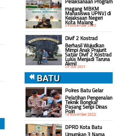
Pelaksanaan Program
magang MBKM
Mahasiswa UPNVJ di
Kejaksaan Negeri
Kota Malang
24 November 2022
Divif 2 Kostrad
Berhasil Wujudkan
Mimpi Anak Prajurit
Satjar Divif 2 Kostrad
Lulus Menjadi Taruna
Akmil
29 Juli 2021
BATU
Polres Batu Gelar
Pelatihan Pengenalan
Teknik Bongkar
Pasang Senpi Dinas
Polri
18 November 2022
DPRD Kota Batu
Umumkan 3 Nama