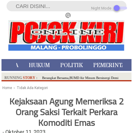
Night Mode
ISTIWA
HUKUM
POLITIK
PEMERINTAH
RUNNING
STORY
:
Berangkat Bersama,BUMD Air Minum Bersinergi Demi
Pelayanan Air Minum Aman Malang Raya!
Home
› Tidak Ada Kategori
Dua Pelaku Pembunuhan Manusia Silver di Probolinggo
Kejaksaan Agung Memeriksa 2
Ditangkap di Kediri,Satu Buron
Orang Saksi Terkait Perkara
SDN Sumberejo 02 Kota Batu Kembangkan Program Inovasi
Literasi Melalui LASKAR JODA, Usung Filosofi Gelar Sehelai
Komoditi Emas
Tikar
Ambulance Dari Berbagai Daerah Padati Kota Wisata Batu
-
Oktober 11, 2023