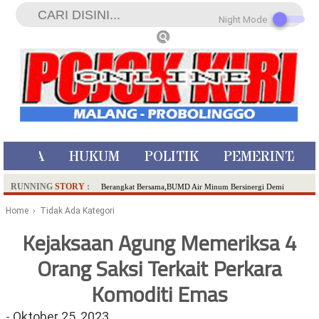
Night Mode
ISTIWA
HUKUM
POLITIK
PEMERINTAH
RUNNING
STORY
:
Berangkat Bersama,BUMD Air Minum Bersinergi Demi
Pelayanan Air Minum Aman Malang Raya!
Home
› Tidak Ada Kategori
Dua Pelaku Pembunuhan Manusia Silver di Probolinggo
Kejaksaan Agung Memeriksa 4
Ditangkap di Kediri,Satu Buron
Orang Saksi Terkait Perkara
SDN Sumberejo 02 Kota Batu Kembangkan Program Inovasi
Literasi Melalui LASKAR JODA, Usung Filosofi Gelar Sehelai
Komoditi Emas
Tikar
Ambulance Dari Berbagai Daerah Padati Kota Wisata Batu
-
Oktober 25, 2023