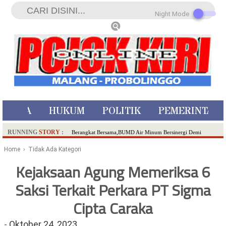
Night Mode
ISTIWA
HUKUM
POLITIK
PEMERINTAH
RUNNING
STORY
:
Berangkat Bersama,BUMD Air Minum Bersinergi Demi
Pelayanan Air Minum Aman Malang Raya!
Home
› Tidak Ada Kategori
Dua Pelaku Pembunuhan Manusia Silver di Probolinggo
Kejaksaan Agung Memeriksa 6
Ditangkap di Kediri,Satu Buron
Saksi Terkait Perkara PT Sigma
SDN Sumberejo 02 Kota Batu Kembangkan Program Inovasi
Literasi Melalui LASKAR JODA, Usung Filosofi Gelar Sehelai
Cipta Caraka
Tikar
Ambulance Dari Berbagai Daerah Padati Kota Wisata Batu
-
Oktober 24, 2023