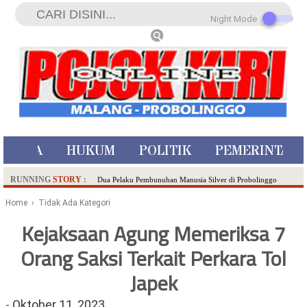
Night Mode
ISTIWA
HUKUM
POLITIK
PEMERINTAH
RUNNING
STORY
:
Dua Pelaku Pembunuhan Manusia Silver di Probolinggo
Ditangkap di Kediri,Satu Buron
Home
› Tidak Ada Kategori
SDN Sumberejo 02 Kota Batu Kembangkan Program Inovasi
Kejaksaan Agung Memeriksa 7
Literasi Melalui LASKAR JODA, Usung Filosofi Gelar Sehelai
Orang Saksi Terkait Perkara Tol
Tikar
Ambulance Dari Berbagai Daerah Padati Kota Wisata Batu
Japek
Hadirkan Tujuh Sapta Pesona Wisata di Amfiteater, Mikutopia
Buka Rekrutmen Karyawan,Berikut Kualifikasinya
-
Oktober 11, 2023