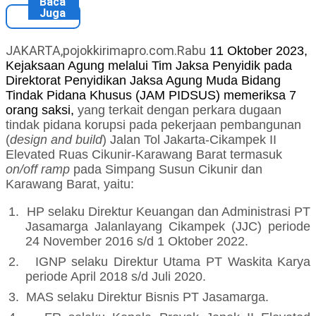
Baca
Juga
JAKARTA,pojokkirimapro.com.Rabu
1
1
Oktober 2023,
Kejaksaan Agung melalui Tim Jaksa Penyidik pada
Direktorat Penyidikan Jaksa Agung Muda Bidang
Tindak Pidana Khusus (JAM PIDSUS) memeriksa
7
orang saksi,
yang terkait
dengan perkara dugaan
tindak pidana korupsi
pada pekerjaan pembangunan
(
design and build
) Jalan Tol Jakarta-Cikampek II
Elevated Ruas Cikunir-Karawang Barat termasuk
on/off ramp
pada Simpang Susun Cikunir dan
Karawang Barat
, yaitu:
1.
HP selaku
Direktur Keuangan dan Administrasi PT
Jasamarga Jalanlayang Cikampek (JJC)
periode
24 November 2016 s/d 1 Oktober 2022.
2.
IGNP
selaku
Direktur Utama PT Waskita Karya
periode April 2018 s/d Juli 2020
.
3.
MAS selaku
Direktur Bisnis PT Jasamarga
.