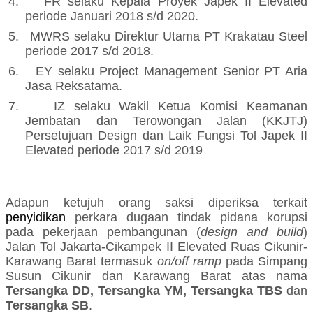
4.
FR selaku
Kepala Proyek Japek II Elevated
periode Januari 2018 s/d 2020.
5.
MWRS selaku
Direktur Utama PT Krakatau Steel
periode 2017 s/d 2018.
6.
EY selaku Project Management Senior PT Aria
Jasa Reksatama.
7.
IZ selaku Wakil Ketua Komisi Keamanan
Jembatan dan Terowongan Jalan (KKJTJ)
Persetujuan Design dan Laik Fungsi Tol Japek II
Elevated periode 2017 s/d 2019
Adapun ketujuh orang saksi diperiksa
terkait
penyidikan
perkara dugaan tindak pidana korupsi
pada pekerjaan pembangunan (
design and build
)
Jalan Tol Jakarta-Cikampek II Elevated Ruas Cikunir-
Karawang Barat termasuk
on/off ramp
pada Simpang
Susun Cikunir dan Karawang Barat atas nama
Tersangka DD, Tersangka YM, Tersangka TBS
dan
Tersangka SB
.