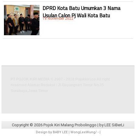
DPRD Kota Batu Umumkan 3 Nama
Usulan Calon Pj Wali Kota Batu
18 November 2022
PT POJOK KIRI MEDIA © 2007 - 2018 Pojokkiri.co All right
reserved Alamat Redaksi : Jl Gayungsari Timur No.35
Surabaya,Jawa Timur
Copyright ©
2026
Pojok Kiri Malang Probolinggo
| by
LEE SiBerLi
Design by
BABY LEE
| WongLeeWung/
-
|