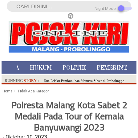
Night Mode
ISTIWA
HUKUM
POLITIK
PEMERINTAH
RUNNING
STORY
:
Dua Pelaku Pembunuhan Manusia Silver di Probolinggo
Ditangkap di Kediri,Satu Buron
Home
› Tidak Ada Kategori
SDN Sumberejo 02 Kota Batu Kembangkan Program Inovasi
Polresta Malang Kota Sabet 2
Literasi Melalui LASKAR JODA, Usung Filosofi Gelar Sehelai
Medali Pada Tour of Kemala
Tikar
Ambulance Dari Berbagai Daerah Padati Kota Wisata Batu
Banyuwangi 2023
Hadirkan Tujuh Sapta Pesona Wisata di Amfiteater, Mikutopia
Buka Rekrutmen Karyawan,Berikut Kualifikasinya
-
Oktober 10, 2023