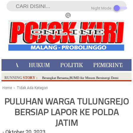
Night Mode
ISTIWA
HUKUM
POLITIK
PEMERINTAH
RUNNING
STORY
:
Berangkat Bersama,BUMD Air Minum Bersinergi Demi
Pelayanan Air Minum Aman Malang Raya!
Home
› Tidak Ada Kategori
Dua Pelaku Pembunuhan Manusia Silver di Probolinggo
PULUHAN WARGA TULUNGREJO
Ditangkap di Kediri,Satu Buron
BERSIAP LAPOR KE POLDA
SDN Sumberejo 02 Kota Batu Kembangkan Program Inovasi
Literasi Melalui LASKAR JODA, Usung Filosofi Gelar Sehelai
JATIM
Tikar
Ambulance Dari Berbagai Daerah Padati Kota Wisata Batu
-
Oktober 20, 2023