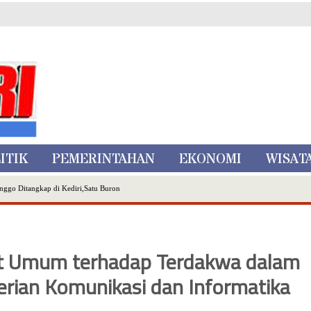
ITIK
PEMERINTAHAN
EKONOMI
WISAT
nggo Ditangkap di Kediri,Satu Buron
Inovasi Literasi Melalui LASKAR JODA, Usung Filosofi Gelar Sehelai Tikar
ta Batu
, Mikutopia Buka Rekrutmen Karyawan,Berikut Kualifikasinya
ut Umum terhadap Terdakwa dalam
Dialog Bersama Petani
rian Komunikasi dan Informatika
N DATA PEMILIH BERKELANJUTAN (PDPB) TRIWULAN II
a City Expo APEKSI XVIII Medan
atu Gelar Kapolres Cup 9 Ball Tournament,Gandeng Carabao Bistro & Pool Batu HQ Total Hadiah