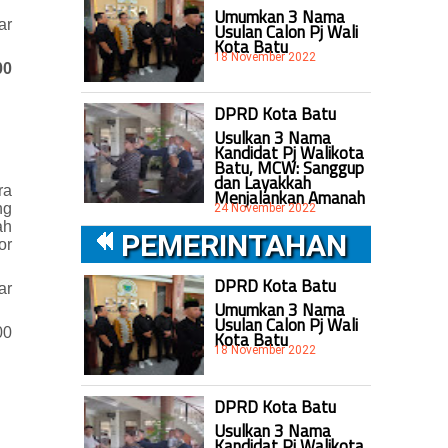
Umumkan 3 Nama
ar
Usulan Calon Pj Wali
Kota Batu
18 November 2022
00
DPRD Kota Batu
Usulkan 3 Nama
Kandidat Pj Walikota
Batu, MCW: Sanggup
dan Layakkah
ra
Menjalankan Amanah
ng
24 November 2022
ah
PEMERINTAHAN
or
DPRD Kota Batu
ar
Umumkan 3 Nama
Usulan Calon Pj Wali
00
Kota Batu
18 November 2022
DPRD Kota Batu
Usulkan 3 Nama
Kandidat Pj Walikota