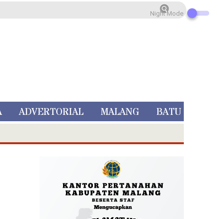
Night Mode
A
ADVERTORIAL
MALANG
BATU
 Rp 5 Juta