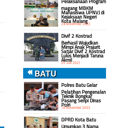
Pelaksanaan Program
magang MBKM
Mahasiswa UPNVJ di
Kejaksaan Negeri
Kota Malang
24 November 2022
Divif 2 Kostrad
Berhasil Wujudkan
Mimpi Anak Prajurit
Satjar Divif 2 Kostrad
Lulus Menjadi Taruna
Akmil
29 Juli 2021
BATU
Polres Batu Gelar
Pelatihan Pengenalan
Teknik Bongkar
Pasang Senpi Dinas
Polri
18 November 2022
DPRD Kota Batu
Umumkan 3 Nama