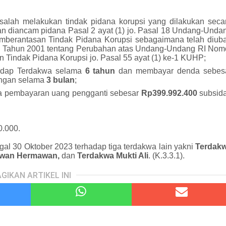
salah melakukan tindak pidana korupsi yang dilakukan seca
n diancam pidana Pasal 2 ayat (1) jo. Pasal 18 Undang-Unda
mberantasan Tindak Pidana Korupsi sebagaimana telah diub
Tahun 2001 tentang Perubahan atas Undang-Undang RI Nom
 Tindak Pidana Korupsi jo. Pasal 55 ayat (1) ke-1 KUHP;
hadap Terdakwa selama
6 tahun
dan membayar denda sebes
ungan selama
3 bulan
;
a pembayaran uang pengganti sebesar
Rp399.992.400
subsida
0.000.
gal 30 Oktober 2023 terhadap tiga terdakwa lain yakni
Terdak
rwan Hermawan,
dan
Terdakwa Mukti Ali
. (K.3.3.1).
GIKAN ARTIKEL INI