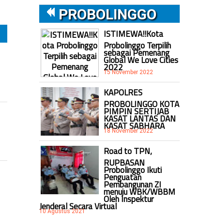
PROBOLINGGO
ISTIMEWA!!Kota
Probolinggo Terpilih
sebagai Pemenang
Global We Love Cities
2022
15 November 2022
KAPOLRES
PROBOLINGGO KOTA
PIMPIN SERTIJAB
KASAT LANTAS DAN
KASAT SABHARA
18 November 2022
Road to TPN,
RUPBASAN
Probolinggo Ikuti
Penguatan
Pembangunan ZI
menuju WBK/WBBM
Oleh Inspektur
Jenderal Secara Virtual
10 Agustus 2021