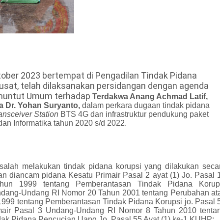
ober 2023 bertempat di Pengadilan Tindak Pidana
Pusat, telah dilaksanakan persidangan dengan agenda
enuntut Umum terhadap
Terdakwa Anang Achmad Latif,
a Dr. Yohan Suryanto,
dalam
perkara dugaan tindak pidana
ansceiver Station
BTS 4G dan infrastruktur pendukung paket
an Informatika tahun 2020 s/d 2022.
salah melakukan tindak pidana korupsi yang dilakukan seca
 diancam pidana Kesatu Primair Pasal 2 ayat (1) Jo. Pasal 
un 1999 tentang Pemberantasan Tindak Pidana Korup
ndang-Undang RI Nomor 20 Tahun 2001 tentang Perubahan at
99 tentang Pemberantasan Tindak Pidana Korupsi jo. Pasal 
mair Pasal 3 Undang-Undang RI Nomor 8 Tahun 2010 tenta
k Pidana Pencucian Uang Jo. Pasal 55 Ayat (1) ke-1 KUHP;