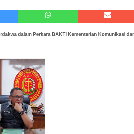
 Kode Etik Advokat, Abd. Aziz Divonis Bersalah
pir Ke-Waroeng Tani Dau Malang,Dijamin Ketagihan,Ini Sebabnya
erdakwa dalam Perkara BAKTI
Kementerian Komunikasi da