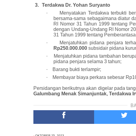
3.
Terdakwa Dr. Yohan Suryanto
·
Menyatakan Terdakwa terbukti ber
bersama-sama sebagaimana diatur da
RI Nomor 31 Tahun 1999 tentang Pe
dengan Undang-Undang RI Nomor 20 
31 Tahun 1999 tentang Pemberantasan
·
Menjatuhkan pidana penjara ter
Rp250.000.000
subsidair pidana kur
·
Menjatuhkan pidana tambahan berup
pidana penjara selama 3 tahun;
·
Barang bukti terlampir;
·
Membayar biaya perkara sebesar Rp1
Persidangan berikutnya akan digelar pada tang
Galumbang Menak Simanjuntak, Terdakwa I
BA
-
OKTOBER 25, 2023