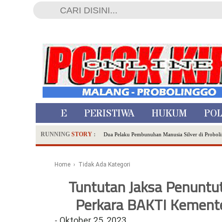
HOME
PERISTIWA
HUKUM
POL
RUNNING
STORY
:
Dua Pelaku Pembunuhan Manusia Silver di Proboli
SDN Sumberejo 02 Kota Batu Kembangkan Program 
Ambulance Dari Berbagai Daerah Padati Kota Wisa
Home
› Tidak Ada Kategori
Hadirkan Tujuh Sapta Pesona Wisata di Amfiteater
Tuntutan Jaksa Penunt
Polsek Wonoasih Perkuat Ketahanan Pangan Lewat 
Perkara BAKTI Kemente
RILIS RAPAT PLENO TERBUKA PEMUTAKHIRA
Tugu Tirta Usung 'Smart Water City' di Indonesi
-
Oktober 25, 2023
Meriah,Peringati Hari Bhayangkara ke-80,Polres B