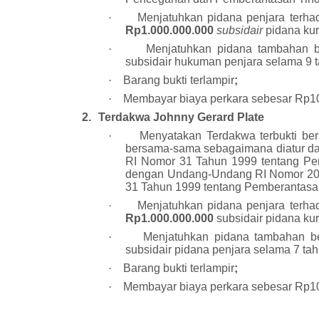
·
Menjatuhkan pidana penjara terh
Rp1.000.000.000
subsidair
pidana ku
·
Menjatuhkan pidana tambahan 
subsidair hukuman penjara selama 9 
·
Barang bukti terlampir
;
·
Membayar biaya perkara sebesar Rp1
2.
Terdakwa Johnny Gerard Plate
·
Menyatakan Terdakwa terbukti ber
bersama-sama sebagaimana diatur da
RI Nomor 31 Tahun 1999 tentang Pe
dengan Undang-Undang RI Nomor 20 
31 Tahun 1999 tentang Pemberantasan
·
Menjatuhkan pidana penjara terh
Rp1.000.000.000
subsidair pidana k
·
Menjatuhkan pidana tambahan b
subsidair pidana penjara selama 7 tah
·
Barang bukti terlampir
;
·
Membayar biaya perkara sebesar Rp1