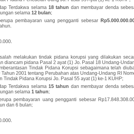
adap Terdakwa selama
18 tahun
dan membayar denda sebes
rungan selama
12 bulan
;
berupa pembayaran uang pengganti sebesar
Rp5.000.000.0
tahun.
0.000.
salah melakukan tindak pidana korupsi yang dilakukan seca
n diancam pidana Pasal 2 ayat (1) Jo. Pasal 18 Undang-Unda
mberantasan Tindak Pidana Korupsi sebagaimana telah diub
Tahun 2001 tentang Perubahan atas Undang-Undang RI Nom
 Tindak Pidana Korupsi Jo. Pasal 55 ayat (1) ke-1 KUHP;
adap Terdakwa selama
15 tahun
dan membayar denda sebes
urungan selama
1 tahun
;
erupa pembayaran uang pengganti sebesar Rp17.848.308.0
un dan 6 bulan;
0.000.