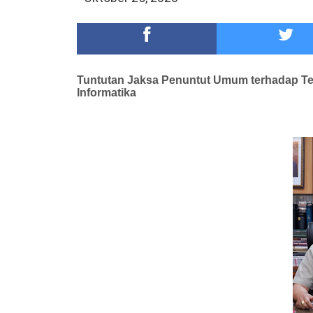
DKD PERADI Malang Jatuhkan Putusan Pelanggaran
Healing-Healing Ke-Malang Batu Jangan Lupa Mam
Tuntutan Jaksa Penuntut Umum terhadap
T
Informatika