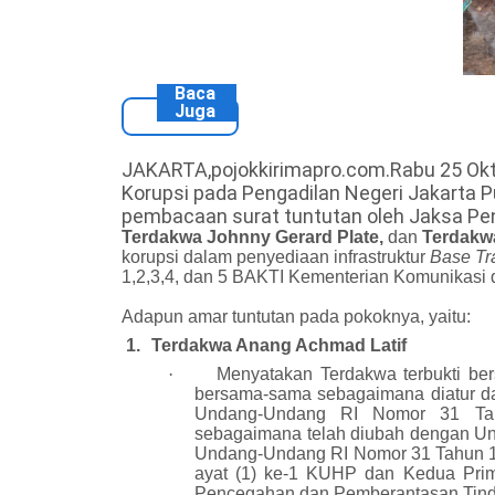
Baca
Juga
JAKARTA,pojokkirimapro.com.Rabu 25 Okt
Korupsi pada Pengadilan Negeri Jakarta 
pembacaan surat tuntutan oleh Jaksa P
Terdakwa Johnny Gerard Plate,
dan
Terdakw
korupsi dalam penyediaan infrastruktur
Base Tr
1,2,3,4, dan 5 BAKTI Kementerian Komunikasi d
Adapun amar tuntutan pada pokoknya, yaitu:
1.
Terdakwa Anang Achmad Latif
·
Menyatakan Terdakwa terbukti ber
bersama-sama sebagaimana diatur dan
Undang-Undang RI Nomor 31 Tah
sebagaimana telah diubah dengan U
Undang-Undang RI Nomor 31 Tahun 19
ayat (1) ke-1 KUHP dan Kedua Pri
Pencegahan dan Pemberantasan Tinda