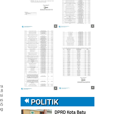
ra
18
si
POLITIK
as
55
ng
DPRD Kota Batu