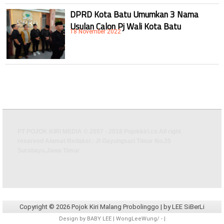
DPRD Kota Batu Umumkan 3 Nama
Usulan Calon Pj Wali Kota Batu
18 November 2022
PT POJOK KIRI MEDIA © 2007 - 2018 Pojokkiri.co All right
reserved Alamat Redaksi : Jl Gayungsari Timur No.35
Surabaya,Jawa Timur
Copyright ©
2026
Pojok Kiri Malang Probolinggo
| by
LEE SiBerLi
Design by
BABY LEE
| WongLeeWung/
-
|