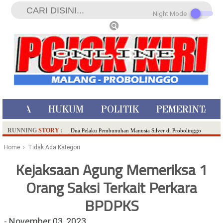
Night Mode
ISTIWA
HUKUM
POLITIK
PEMERINTAH
RUNNING
STORY
:
Dua Pelaku Pembunuhan Manusia Silver di Probolinggo
Ditangkap di Kediri,Satu Buron
Home
› Tidak Ada Kategori
SDN Sumberejo 02 Kota Batu Kembangkan Program Inovasi
Kejaksaan Agung Memeriksa 1
Literasi Melalui LASKAR JODA, Usung Filosofi Gelar Sehelai
Orang Saksi Terkait Perkara
Tikar
Ambulance Dari Berbagai Daerah Padati Kota Wisata Batu
BPDPKS
Hadirkan Tujuh Sapta Pesona Wisata di Amfiteater, Mikutopia
Buka Rekrutmen Karyawan,Berikut Kualifikasinya
-
November 03, 2023