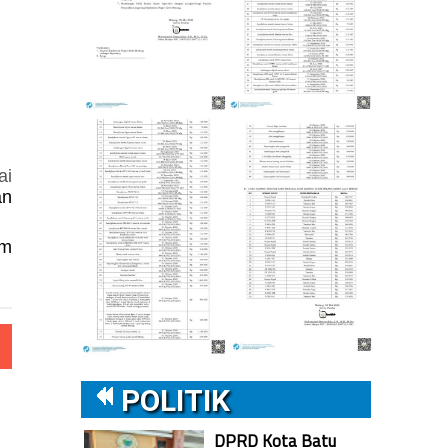
ai
an
am
POLITIK
DPRD Kota Batu