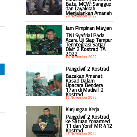
Batu, MCW: Sanggup
dan Layakkah
Menjalankan Amanah
24 November 2022
Jam Pimpinan Mayjen
TNI Syafrial Pada
Acara Uji Siap Tempur
Terintegrasi Satjar
Divif 2 Kostrad TA
2022
14 November 2022
Pangdivif 2 Kostrad
Bacakan Amanat
Kasad Dalam
Upacara Bendera
17an di Madivif 2
Kostrad
16 November 2022
Kunjungan Kerja
Pangdivif 2 Kostrad
ke Satuan Yonarmed
11 dan Yonif MR 412
Kostrad
21 November 2022