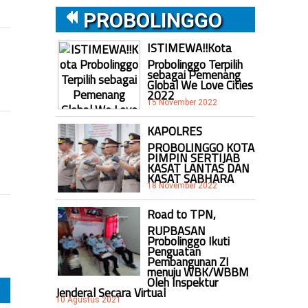
PROBOLINGGO
ISTIMEWA!!Kota
Probolinggo Terpilih
sebagai Pemenang
Global We Love Cities
2022
15 November 2022
KAPOLRES
PROBOLINGGO KOTA
PIMPIN SERTIJAB
KASAT LANTAS DAN
KASAT SABHARA
18 November 2022
Road to TPN,
RUPBASAN
Probolinggo Ikuti
Penguatan
Pembangunan ZI
menuju WBK/WBBM
Oleh Inspektur
Jenderal Secara Virtual
10 Agustus 2021