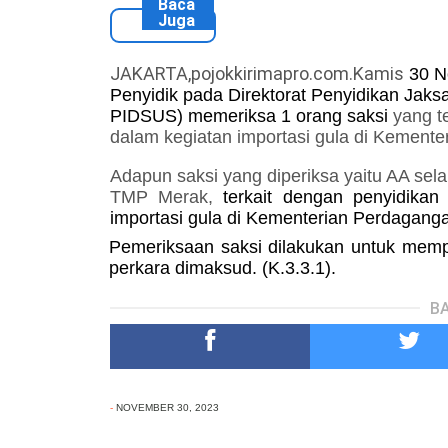
Baca
Juga
JAKARTA,pojokkirimapro.com.Kamis
30 N
Penyidik pada Direktorat Penyidikan Ja
PIDSUS) memeriksa
1 orang
saksi
yang t
dalam kegiatan importasi gula di Kemente
Adapun s
aksi yang diperiksa yaitu AA s
TMP Merak,
terkait dengan penyidikan
importasi gula di Kementerian Perdagang
Pemeriksaan saksi dilakukan untuk mem
perkara dimaksud. (K.3.3.1).
BA
-
NOVEMBER 30, 2023