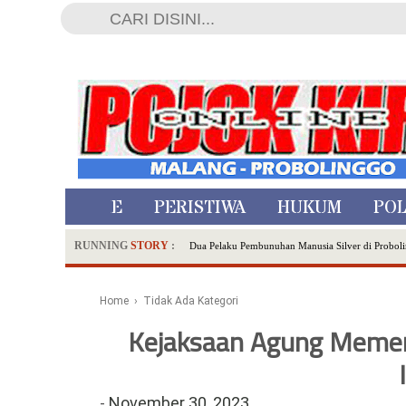
HOME
PERISTIWA
HUKUM
POL
RUNNING
STORY
:
Dua Pelaku Pembunuhan Manusia Silver di Proboli
SDN Sumberejo 02 Kota Batu Kembangkan Program 
Ambulance Dari Berbagai Daerah Padati Kota Wisa
Home
› Tidak Ada Kategori
Hadirkan Tujuh Sapta Pesona Wisata di Amfiteater
Kejaksaan Agung Memeri
Polsek Wonoasih Perkuat Ketahanan Pangan Lewat 
RILIS RAPAT PLENO TERBUKA PEMUTAKHIRA
Tugu Tirta Usung 'Smart Water City' di Indonesi
-
November 30, 2023
Meriah,Peringati Hari Bhayangkara ke-80,Polres B