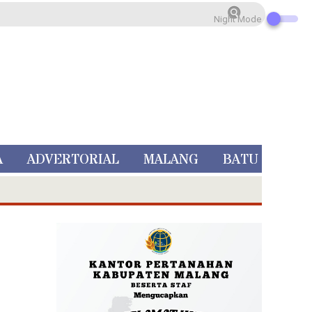
Night Mode
A
ADVERTORIAL
MALANG
BATU
 Rp 5 Juta