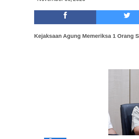
DKD PERADI Malang Jatuhkan Putusan Pelanggaran
Healing-Healing Ke-Malang Batu Jangan Lupa Mam
Kejaksaan Agung Memeriksa
1 Orang
S