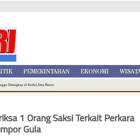
ITIK
PEMERINTAHAN
EKONOMI
WISAT
nggo Ditangkap di Kediri,Satu Buron
Inovasi Literasi Melalui LASKAR JODA, Usung Filosofi Gelar Sehelai Tikar
ta Batu
, Mikutopia Buka Rekrutmen Karyawan,Berikut Kualifikasinya
ksa 1 Orang Saksi Terkait Perkara
Dialog Bersama Petani
N DATA PEMILIH BERKELANJUTAN (PDPB) TRIWULAN II
Impor Gula
a City Expo APEKSI XVIII Medan
atu Gelar Kapolres Cup 9 Ball Tournament,Gandeng Carabao Bistro & Pool Batu HQ Total Hadiah