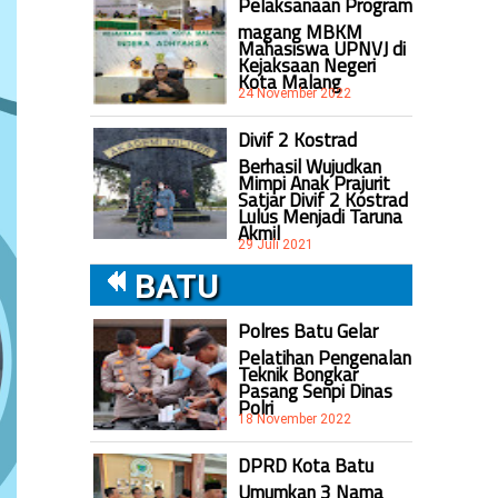
Pelaksanaan Program
magang MBKM
Mahasiswa UPNVJ di
Kejaksaan Negeri
Kota Malang
24 November 2022
Divif 2 Kostrad
Berhasil Wujudkan
Mimpi Anak Prajurit
Satjar Divif 2 Kostrad
Lulus Menjadi Taruna
Akmil
29 Juli 2021
BATU
Polres Batu Gelar
Pelatihan Pengenalan
Teknik Bongkar
Pasang Senpi Dinas
Polri
18 November 2022
DPRD Kota Batu
Umumkan 3 Nama