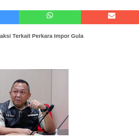
 Kode Etik Advokat, Abd. Aziz Divonis Bersalah
pir Ke-Waroeng Tani Dau Malang,Dijamin Ketagihan,Ini Sebabnya
aksi
Terkait Perkara
Impor Gula