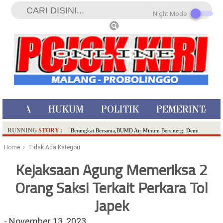
Night Mode
ISTIWA
HUKUM
POLITIK
PEMERINTAH
RUNNING
STORY
:
Berangkat Bersama,BUMD Air Minum Bersinergi Demi
Pelayanan Air Minum Aman Malang Raya!
Home
› Tidak Ada Kategori
Dua Pelaku Pembunuhan Manusia Silver di Probolinggo
Kejaksaan Agung Memeriksa 2
Ditangkap di Kediri,Satu Buron
Orang Saksi Terkait Perkara Tol
SDN Sumberejo 02 Kota Batu Kembangkan Program Inovasi
Literasi Melalui LASKAR JODA, Usung Filosofi Gelar Sehelai
Japek
Tikar
Ambulance Dari Berbagai Daerah Padati Kota Wisata Batu
-
November 13, 2023