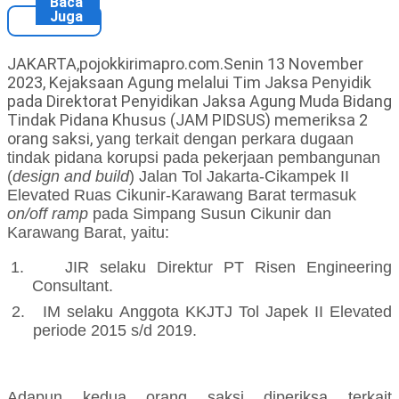
Baca
Juga
JAKARTA,pojokkirimapro.com.Senin 13 November
2023, Kejaksaan Agung melalui Tim Jaksa Penyidik
pada Direktorat Penyidikan Jaksa Agung Muda Bidang
Tindak Pidana Khusus (JAM PIDSUS) memeriksa 2
orang saksi,
yang terkait
dengan perkara dugaan
tindak pidana korupsi
pada pekerjaan pembangunan
(
design and build
) Jalan Tol Jakarta-Cikampek II
Elevated Ruas Cikunir-Karawang Barat termasuk
on/off ramp
pada Simpang Susun Cikunir dan
Karawang Barat
, yaitu:
1.
JIR selaku
Direktur PT Risen Engineering
Consultant
.
2.
IM selaku Anggota KKJTJ Tol Japek II Elevated
periode 2015 s/d 2019.
Adapun kedua orang saksi diperiksa
terkait