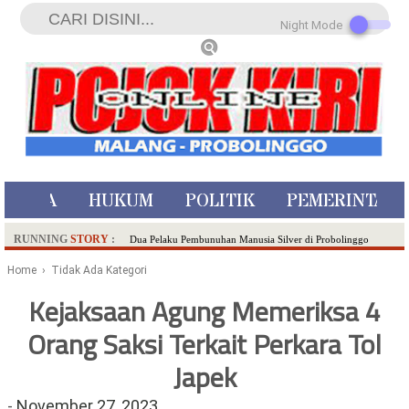
Night Mode
ISTIWA
HUKUM
POLITIK
PEMERINTAH
RUNNING
STORY
:
Dua Pelaku Pembunuhan Manusia Silver di Probolinggo
Ditangkap di Kediri,Satu Buron
Home
› Tidak Ada Kategori
SDN Sumberejo 02 Kota Batu Kembangkan Program Inovasi
Kejaksaan Agung Memeriksa 4
Literasi Melalui LASKAR JODA, Usung Filosofi Gelar Sehelai
Orang Saksi Terkait Perkara Tol
Tikar
Ambulance Dari Berbagai Daerah Padati Kota Wisata Batu
Japek
Hadirkan Tujuh Sapta Pesona Wisata di Amfiteater, Mikutopia
Buka Rekrutmen Karyawan,Berikut Kualifikasinya
-
November 27, 2023