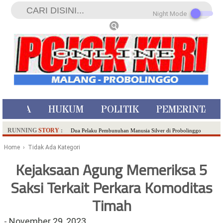
Night Mode
ISTIWA
HUKUM
POLITIK
PEMERINTAH
RUNNING
STORY
:
Dua Pelaku Pembunuhan Manusia Silver di Probolinggo
Ditangkap di Kediri,Satu Buron
Home
› Tidak Ada Kategori
SDN Sumberejo 02 Kota Batu Kembangkan Program Inovasi
Kejaksaan Agung Memeriksa 5
Literasi Melalui LASKAR JODA, Usung Filosofi Gelar Sehelai
Saksi Terkait Perkara Komoditas
Tikar
Ambulance Dari Berbagai Daerah Padati Kota Wisata Batu
Timah
Hadirkan Tujuh Sapta Pesona Wisata di Amfiteater, Mikutopia
Buka Rekrutmen Karyawan,Berikut Kualifikasinya
-
November 29, 2023