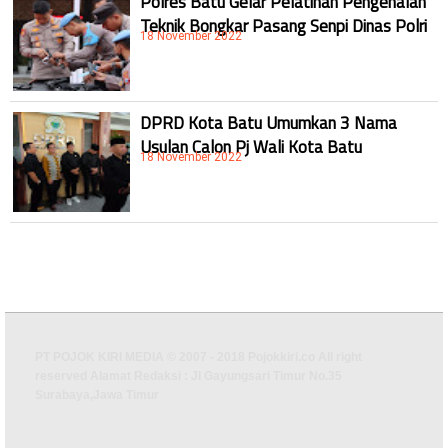
Polres Batu Gelar Pelatihan Pengenalan
Teknik Bongkar Pasang Senpi Dinas Polri
18 November 2022
DPRD Kota Batu Umumkan 3 Nama
Usulan Calon Pj Wali Kota Batu
18 November 2022
PT POJOK KIRI MEDIA © 2007 - 2018 Pojokkiri.co All right
reserved Alamat Redaksi : Jl Gayungsari Timur No.35
Surabaya,Jawa Timur