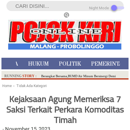
Night Mode
ISTIWA
HUKUM
POLITIK
PEMERINTAH
RUNNING
STORY
:
Berangkat Bersama,BUMD Air Minum Bersinergi Demi
Pelayanan Air Minum Aman Malang Raya!
Home
› Tidak Ada Kategori
Dua Pelaku Pembunuhan Manusia Silver di Probolinggo
Kejaksaan Agung Memeriksa 7
Ditangkap di Kediri,Satu Buron
Saksi Terkait Perkara Komoditas
SDN Sumberejo 02 Kota Batu Kembangkan Program Inovasi
Literasi Melalui LASKAR JODA, Usung Filosofi Gelar Sehelai
Timah
Tikar
Ambulance Dari Berbagai Daerah Padati Kota Wisata Batu
-
November 15, 2023