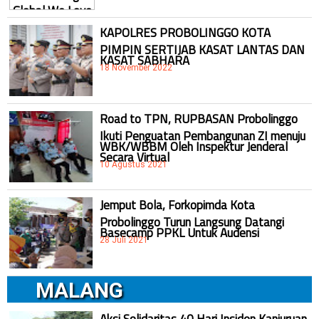
KAPOLRES PROBOLINGGO KOTA
PIMPIN SERTIJAB KASAT LANTAS DAN
KASAT SABHARA
18 November 2022
Road to TPN, RUPBASAN Probolinggo
Ikuti Penguatan Pembangunan ZI menuju
WBK/WBBM Oleh Inspektur Jenderal
Secara Virtual
10 Agustus 2021
Jemput Bola, Forkopimda Kota
Probolinggo Turun Langsung Datangi
Basecamp PPKL Untuk Audensi
28 Juli 2021
MALANG
Aksi Solidaritas 40 Hari Insiden Kanjuruan