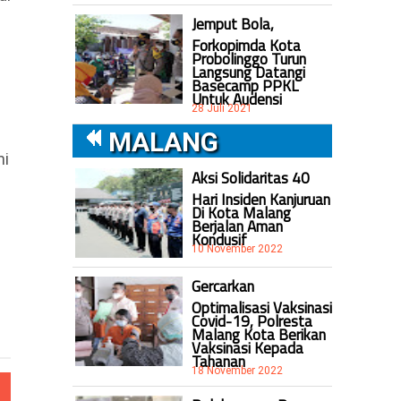
Jemput Bola,
Forkopimda Kota
Probolinggo Turun
Langsung Datangi
Basecamp PPKL
Untuk Audensi
28 Juli 2021
MALANG
ni
Aksi Solidaritas 40
n
Hari Insiden Kanjuruan
Di Kota Malang
Berjalan Aman
Kondusif
10 November 2022
Gercarkan
Optimalisasi Vaksinasi
Covid-19, Polresta
Malang Kota Berikan
Vaksinasi Kepada
Tahanan
18 November 2022