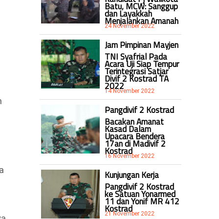
Batu, MCW: Sanggup
dan Layakkah
Menjalankan Amanah
24 November 2022
Jam Pimpinan Mayjen
TNI Syafrial Pada
Acara Uji Siap Tempur
Terintegrasi Satjar
Divif 2 Kostrad TA
2022
14 November 2022
n
Pangdivif 2 Kostrad
Bacakan Amanat
Kasad Dalam
Upacara Bendera
17an di Madivif 2
Kostrad
16 November 2022
a
Kunjungan Kerja
Pangdivif 2 Kostrad
ke Satuan Yonarmed
11 dan Yonif MR 412
Kostrad
21 November 2022
ya