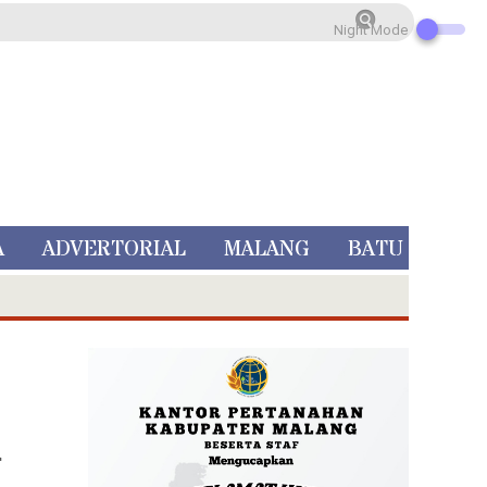
Night Mode
A
ADVERTORIAL
MALANG
BATU
a