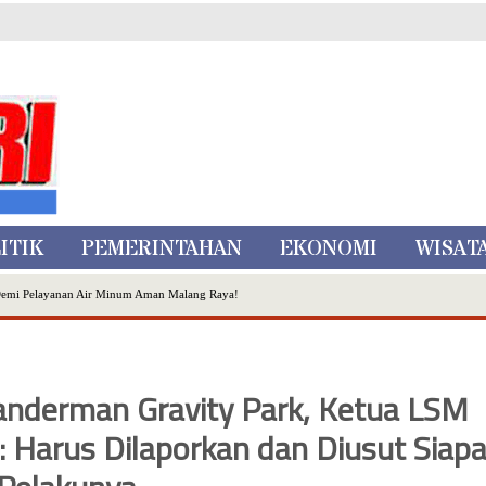
ITIK
PEMERINTAHAN
EKONOMI
WISAT
Demi Pelayanan Air Minum Aman Malang Raya!
nggo Ditangkap di Kediri,Satu Buron
Inovasi Literasi Melalui LASKAR JODA, Usung Filosofi Gelar Sehelai Tikar
ta Batu
nderman Gravity Park, Ketua LSM
, Mikutopia Buka Rekrutmen Karyawan,Berikut Kualifikasinya
 Harus Dilaporkan dan Diusut Siap
Dialog Bersama Petani
N DATA PEMILIH BERKELANJUTAN (PDPB) TRIWULAN II
a City Expo APEKSI XVIII Medan