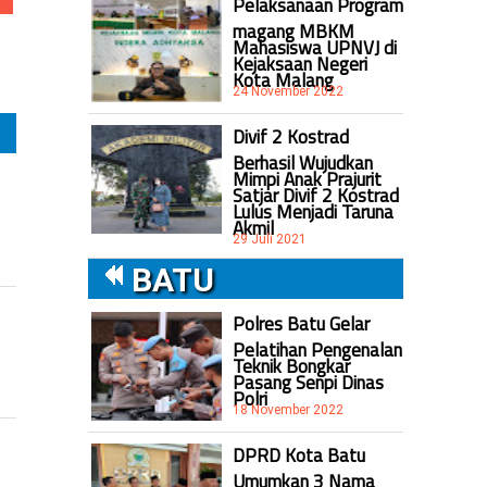
Pelaksanaan Program
magang MBKM
Mahasiswa UPNVJ di
Kejaksaan Negeri
Kota Malang
24 November 2022
Divif 2 Kostrad
Berhasil Wujudkan
Mimpi Anak Prajurit
Satjar Divif 2 Kostrad
Lulus Menjadi Taruna
Akmil
29 Juli 2021
BATU
Polres Batu Gelar
Pelatihan Pengenalan
Teknik Bongkar
Pasang Senpi Dinas
Polri
18 November 2022
DPRD Kota Batu
Umumkan 3 Nama