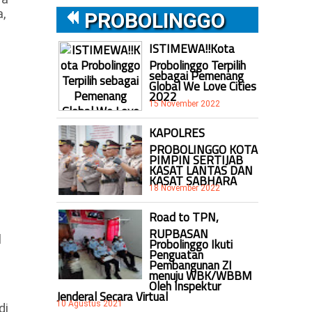
,
PROBOLINGGO
ISTIMEWA!!Kota
Probolinggo Terpilih
sebagai Pemenang
Global We Love Cities
2022
15 November 2022
KAPOLRES
PROBOLINGGO KOTA
PIMPIN SERTIJAB
KASAT LANTAS DAN
KASAT SABHARA
18 November 2022
Road to TPN,
RUPBASAN
l
Probolinggo Ikuti
Penguatan
Pembangunan ZI
menuju WBK/WBBM
Oleh Inspektur
Jenderal Secara Virtual
10 Agustus 2021
di