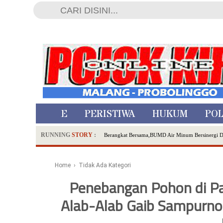
HOME
PERISTIWA
HUKUM
POL
RUNNING
STORY
:
Berangkat Bersama,BUMD Air Minum Bersinergi 
Dua Pelaku Pembunuhan Manusia Silver di Proboli
SDN Sumberejo 02 Kota Batu Kembangkan Program 
Home
› Tidak Ada Kategori
Ambulance Dari Berbagai Daerah Padati Kota Wisa
Penebangan Pohon di Pa
Hadirkan Tujuh Sapta Pesona Wisata di Amfiteater
Alab-Alab Gaib Sampurno:
Polsek Wonoasih Perkuat Ketahanan Pangan Lewat 
RILIS RAPAT PLENO TERBUKA PEMUTAKHIRA
Tugu Tirta Usung 'Smart Water City' di Indonesi