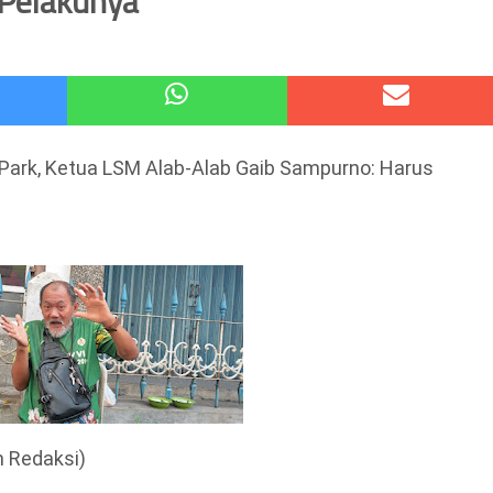
Pelakunya
atu Gelar Kapolres Cup 9 Ball Tournament,Gandeng Carabao Bistro & Pool Batu HQ Total Hadiah
 Kode Etik Advokat, Abd. Aziz Divonis Bersalah
Park, Ketua LSM Alab-Alab Gaib Sampurno: Harus
 Redaksi)