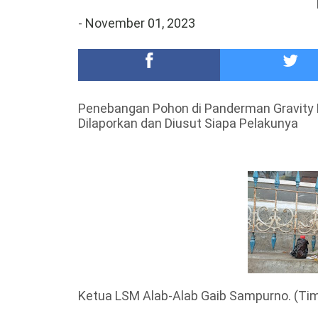
Meriah,Peringati Hari Bhayangkara ke-80,Polres B
-
November 01, 2023
DKD PERADI Malang Jatuhkan Putusan Pelanggaran
Penebangan Pohon di Panderman Gravity 
Dilaporkan dan Diusut Siapa Pelakunya
Ketua LSM Alab-Alab Gaib Sampurno. (Tim