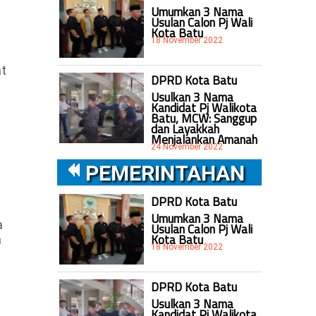
Umumkan 3 Nama
Usulan Calon Pj Wali
Kota Batu
18 November 2022
at
DPRD Kota Batu
Usulkan 3 Nama
Kandidat Pj Walikota
Batu, MCW: Sanggup
dan Layakkah
Menjalankan Amanah
24 November 2022
PEMERINTAHAN
DPRD Kota Batu
Umumkan 3 Nama
a
Usulan Calon Pj Wali
Kota Batu
a
18 November 2022
DPRD Kota Batu
Usulkan 3 Nama
Kandidat Pj Walikota