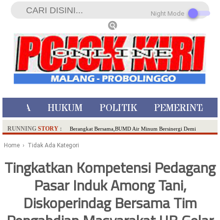
Night Mode
ISTIWA
HUKUM
POLITIK
PEMERINTAH
RUNNING
STORY
:
Berangkat Bersama,BUMD Air Minum Bersinergi Demi
Pelayanan Air Minum Aman Malang Raya!
Home
› Tidak Ada Kategori
Dua Pelaku Pembunuhan Manusia Silver di Probolinggo
Tingkatkan Kompetensi Pedagang
Ditangkap di Kediri,Satu Buron
Pasar Induk Among Tani,
SDN Sumberejo 02 Kota Batu Kembangkan Program Inovasi
Literasi Melalui LASKAR JODA, Usung Filosofi Gelar Sehelai
Diskoperindag Bersama Tim
Tikar
Ambulance Dari Berbagai Daerah Padati Kota Wisata Batu