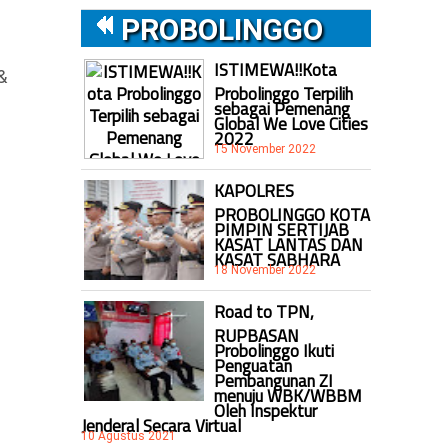
PROBOLINGGO
ISTIMEWA!!Kota
&
Probolinggo Terpilih
sebagai Pemenang
Global We Love Cities
2022
15 November 2022
KAPOLRES
PROBOLINGGO KOTA
PIMPIN SERTIJAB
KASAT LANTAS DAN
KASAT SABHARA
18 November 2022
Road to TPN,
RUPBASAN
Probolinggo Ikuti
Penguatan
Pembangunan ZI
menuju WBK/WBBM
Oleh Inspektur
Jenderal Secara Virtual
10 Agustus 2021