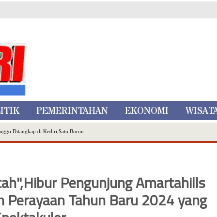
ITIK
PEMERINTAHAN
EKONOMI
WISAT
nggo Ditangkap di Kediri,Satu Buron
Inovasi Literasi Melalui LASKAR JODA, Usung Filosofi Gelar Sehelai Tikar
ta Batu
, Mikutopia Buka Rekrutmen Karyawan,Berikut Kualifikasinya
tah",Hibur Pengunjung Amartahills
Dialog Bersama Petani
m Perayaan Tahun Baru 2024 yang
N DATA PEMILIH BERKELANJUTAN (PDPB) TRIWULAN II
a City Expo APEKSI XVIII Medan
atu Gelar Kapolres Cup 9 Ball Tournament,Gandeng Carabao Bistro & Pool Batu HQ Total Hadiah