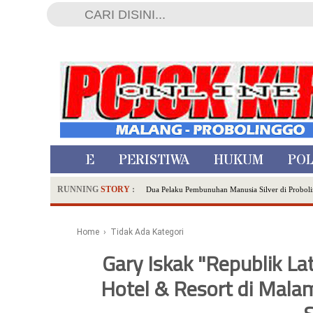
HOME
PERISTIWA
HUKUM
POL
RUNNING
STORY
:
Dua Pelaku Pembunuhan Manusia Silver di Proboli
SDN Sumberejo 02 Kota Batu Kembangkan Program 
Ambulance Dari Berbagai Daerah Padati Kota Wisa
Home
› Tidak Ada Kategori
Hadirkan Tujuh Sapta Pesona Wisata di Amfiteater
Gary Iskak "Republik La
Polsek Wonoasih Perkuat Ketahanan Pangan Lewat 
Hotel & Resort di Mala
RILIS RAPAT PLENO TERBUKA PEMUTAKHIRA
Tugu Tirta Usung 'Smart Water City' di Indonesi
Meriah,Peringati Hari Bhayangkara ke-80,Polres B