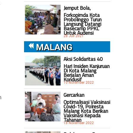
k
Jemput Bola,
Forkopimda Kota
Probolinggo Turun
Langsung Datangi
Basecamp PPKL
Untuk Audensi
28 Juli 2021
MALANG
Aksi Solidaritas 40
Hari Insiden Kanjuruan
Di Kota Malang
Berjalan Aman
Kondusif
10 November 2022
Gercarkan
n
Optimalisasi Vaksinasi
u
Covid-19, Polresta
Malang Kota Berikan
Vaksinasi Kepada
Tahanan
18 November 2022