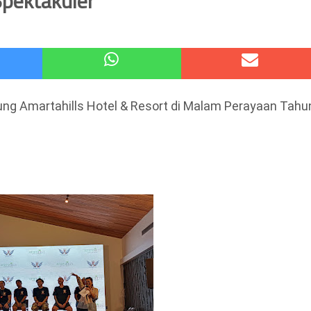
Spektakuler
 Kode Etik Advokat, Abd. Aziz Divonis Bersalah
pir Ke-Waroeng Tani Dau Malang,Dijamin Ketagihan,Ini Sebabnya
jung Amartahills Hotel & Resort di Malam Perayaan Tahu