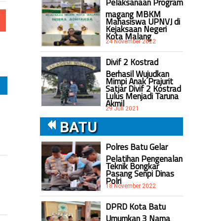
Pelaksanaan Program
magang MBKM
Mahasiswa UPNVJ di
Kejaksaan Negeri
Kota Malang
24 November 2022
Divif 2 Kostrad
Berhasil Wujudkan
Mimpi Anak Prajurit
Satjar Divif 2 Kostrad
Lulus Menjadi Taruna
Akmil
29 Juli 2021
BATU
Polres Batu Gelar
Pelatihan Pengenalan
Teknik Bongkar
Pasang Senpi Dinas
Polri
18 November 2022
DPRD Kota Batu
Umumkan 3 Nama