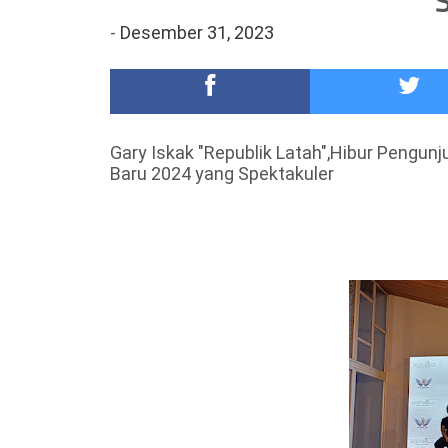
DKD PERADI Malang Jatuhkan Putusan Pelanggaran
-
Desember 31, 2023
Healing-Healing Ke-Malang Batu Jangan Lupa Mam
Gary Iskak "Republik Latah",Hibur Pengun
Baru 2024 yang Spektakuler