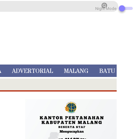
Night Mode
A
ADVERTORIAL
MALANG
BATU
 Rp 5 Juta