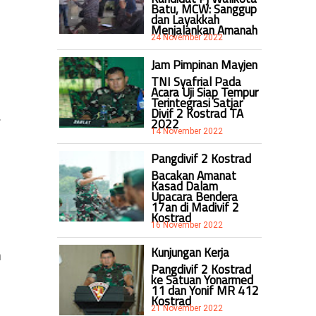
Batu, MCW: Sanggup
dan Layakkah
Menjalankan Amanah
24 November 2022
Jam Pimpinan Mayjen
TNI Syafrial Pada
Acara Uji Siap Tempur
Terintegrasi Satjar
Divif 2 Kostrad TA
.
2022
14 November 2022
Pangdivif 2 Kostrad
Bacakan Amanat
Kasad Dalam
Upacara Bendera
17an di Madivif 2
Kostrad
16 November 2022
Kunjungan Kerja
n
Pangdivif 2 Kostrad
ke Satuan Yonarmed
11 dan Yonif MR 412
Kostrad
21 November 2022