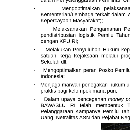
dalam Penyelenggaraan Pemilihan Umu
·
Mengoptimalkan pelaksana
Kementerian/Lembaga terkait dalam 
Kepercayaan Masyarakat);
·
Melaksanakan Pengamanan Pem
pendistribusian logistik Pemilu Tah
dengan KPU RI;
·
Melakukan Penyuluhan Hukum kepad
satuan kerja Kejaksaan melalui p
Sekolah dll;
·
Mengoptimalkan peran Posko Pemilu 
Indonesia;
·
Menjaga marwah penegakan hukum untuk
praktis bagi kelompok mana pun;
·
Dalam upaya pencegahan
money pol
BAWASLU RI telah membentuk T
Pelanggaraan Kampanye Pemilu Tahun
Uang, Netralitas ASN dan Pejabat Neg