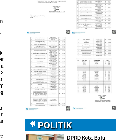
en
n
ki
at
na
22
an
um
ng
an
un
ar
POLITIK
ka
DPRD Kota Batu