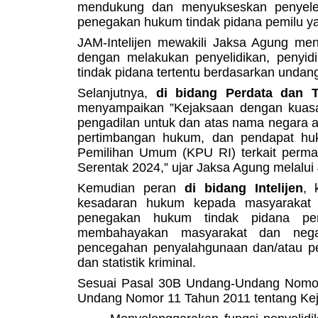
mendukung dan menyukseskan penyelen
penegakan hukum tindak pidana pemilu yang
JAM-Intelijen mewakili Jaksa Agung m
dengan melakukan penyelidikan, penyid
tindak pidana tertentu berdasarkan undan
Selanjutnya,
di bidang Perdata dan 
menyampaikan ”Kejaksaan dengan kuasa 
pengadilan untuk dan atas nama negara a
pertimbangan hukum, dan pendapat hu
Pemilihan Umum (KPU RI) terkait perm
Serentak 2024,” ujar Jaksa Agung melalui 
Kemudian peran
di bidang Intelijen
, 
kesadaran hukum kepada masyarakat t
penegakan hukum tindak pidana pem
membahayakan masyarakat dan nega
pencegahan penyalahgunaan dan/atau p
dan statistik kriminal.
Sesuai Pasal 30B Undang-Undang Nomor
Undang Nomor 11 Tahun 2011 tentang Kej