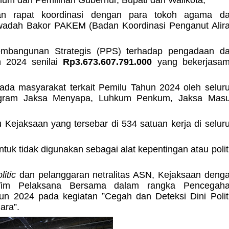
m dan Pemilihan Gubernur, Bupati dan Walikota;
an rapat koordinasi dengan para tokoh agama d
wadah Bakor PAKEM (Badan Koordinasi Penganut Alir
bangunan Strategis (PPS) terhadap pengadaan d
un 2024 senilai
Rp3.673.607.791.000
yang bekerjasa
a masyarakat terkait Pemilu Tahun 2024 oleh selur
rogram Jaksa Menyapa, Luhkum Penkum, Jaksa Mas
Kejaksaan yang tersebar di 534 satuan kerja di selur
 tidak digunakan sebagai alat kepentingan atau polit
itic
dan pelanggaran netralitas ASN, Kejaksaan deng
im Pelaksana Bersama dalam rangka Pencegah
 2024 pada kegiatan ”Cegah dan Deteksi Dini Polit
ara”.