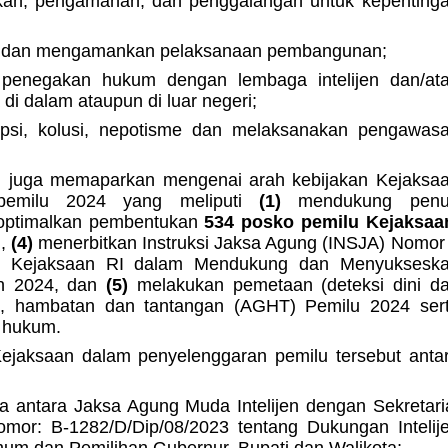
ikan, pengamanan, dan penggalangan untuk kepenting
g dan mengamankan pelaksanaan pembangunan;
n penegakan hukum dengan lembaga intelijen dan/at
 di dalam ataupun di luar negeri;
psi, kolusi, nepotisme dan melaksanakan pengawas
ng juga memaparkan mengenai arah kebijakan Kejaksa
pemilu 2024 yang meliputi
(1)
mendukung penu
ptimalkan pembentukan
534 posko pemilu Kejaksaa
u
,
(4)
menerbitkan Instruksi Jaksa Agung (INSJA) Nomor
an Kejaksaan RI dalam Mendukung dan Menyuksesk
un 2024, dan
(5)
melakukan pemetaan (deteksi dini d
n, hambatan dan tantangan (AGHT) Pemilu 2024 ser
 hukum.
 Kejaksaan dalam penyelenggaran pemilu tersebut anta
 antara Jaksa Agung Muda Intelijen dengan Sekretari
or: B-1282/D/Dip/08/2023 tentang Dukungan Intelij