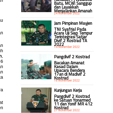
an
Batu, MCW: Sanggup
dan Layakkah
Menjalankan Amanah
24 November 2022
au
Jam Pimpinan Mayjen
TNI Syafrial Pada
Acara Uji Siap Tempur
an
Terintegrasi Satjar
Divif 2 Kostrad TA
2022
an
14 November 2022
h
Pangdivif 2 Kostrad
n
,
 6
Bacakan Amanat
Kasad Dalam
an
Upacara Bendera
an
17an di Madivif 2
Kostrad
ta
16 November 2022
Kunjungan Kerja
ra
Pangdivif 2 Kostrad
ke Satuan Yonarmed
at
11 dan Yonif MR 412
Kostrad
en
21 November 2022