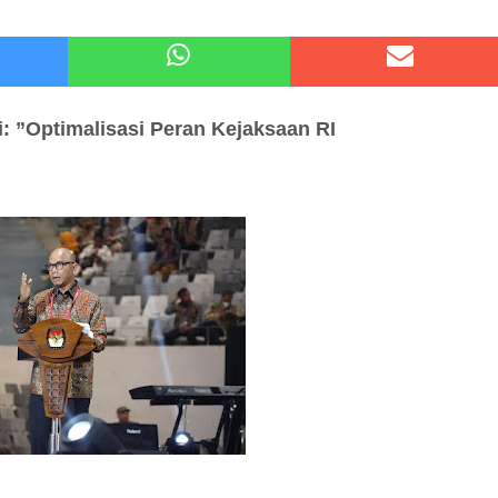
atu Gelar Kapolres Cup 9 Ball Tournament,Gandeng Carabao Bistro & Pool Batu HQ Total Hadiah
 Kode Etik Advokat, Abd. Aziz Divonis Bersalah
i:
”Optimalisasi Peran Kejaksaan RI