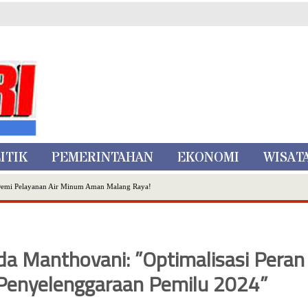
ITIK
PEMERINTAHAN
EKONOMI
WISAT
Demi Pelayanan Air Minum Aman Malang Raya!
nggo Ditangkap di Kediri,Satu Buron
Inovasi Literasi Melalui LASKAR JODA, Usung Filosofi Gelar Sehelai Tikar
ta Batu
eda Manthovani: ”Optimalisasi Peran
, Mikutopia Buka Rekrutmen Karyawan,Berikut Kualifikasinya
Penyelenggaraan Pemilu 2024”
Dialog Bersama Petani
N DATA PEMILIH BERKELANJUTAN (PDPB) TRIWULAN II
a City Expo APEKSI XVIII Medan