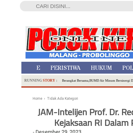
HOME
PERISTIWA
HUKUM
POL
RUNNING
STORY
:
Berangkat Bersama,BUMD Air Minum Bersinergi 
Dua Pelaku Pembunuhan Manusia Silver di Proboli
SDN Sumberejo 02 Kota Batu Kembangkan Program 
Home
› Tidak Ada Kategori
Ambulance Dari Berbagai Daerah Padati Kota Wisa
JAM-Intelijen Prof. Dr. R
Hadirkan Tujuh Sapta Pesona Wisata di Amfiteater
Kejaksaan RI Dalam 
Polsek Wonoasih Perkuat Ketahanan Pangan Lewat 
RILIS RAPAT PLENO TERBUKA PEMUTAKHIRA
-
Desember 29, 2023
Tugu Tirta Usung 'Smart Water City' di Indonesi