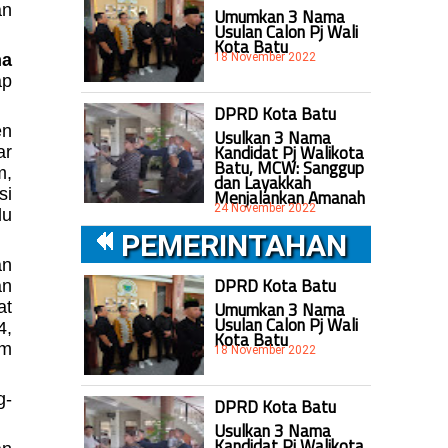
an
Umumkan 3 Nama
Usulan Calon Pj Wali
Kota Batu
18 November 2022
na
ap
DPRD Kota Batu
en
Usulkan 3 Nama
Kandidat Pj Walikota
ar
Batu, MCW: Sanggup
m,
dan Layakkah
si
Menjalankan Amanah
24 November 2022
lu
PEMERINTAHAN
an
DPRD Kota Batu
an
Umumkan 3 Nama
at
Usulan Calon Pj Wali
4,
Kota Batu
um
18 November 2022
g-
DPRD Kota Batu
Usulkan 3 Nama
Kandidat Pj Walikota