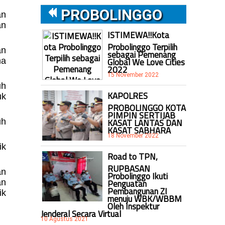
PROBOLINGGO
an
an
ISTIMEWA!!Kota
Probolinggo Terpilih
an
sebagai Pemenang
Global We Love Cities
ma
2022
15 November 2022
uh
KAPOLRES
uk
PROBOLINGGO KOTA
PIMPIN SERTIJAB
KASAT LANTAS DAN
uh
KASAT SABHARA
18 November 2022
ik
Road to TPN,
RUPBASAN
an
Probolinggo Ikuti
Penguatan
an
Pembangunan ZI
ik
menuju WBK/WBBM
Oleh Inspektur
Jenderal Secara Virtual
10 Agustus 2021