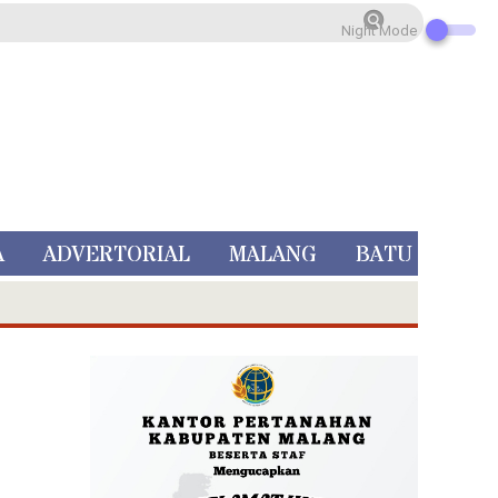
Night Mode
A
ADVERTORIAL
MALANG
BATU