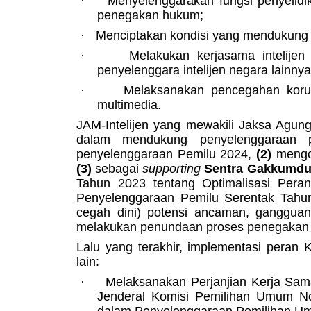
·
Menyelenggarakan fungsi penyelid
penegakan hukum;
·
Menciptakan kondisi yang mendukun
·
Melakukan kerjasama intelije
penyelenggara intelijen negara lainnya
·
Melaksanakan pencegahan koru
multimedia.
JAM-Intelijen yang mewakili Jaksa Agu
dalam mendukung penyelenggaraan 
penyelenggaraan Pemilu 2024,
(2)
mengo
(3)
sebagai
supporting
Sentra Gakkumd
Tahun 2023 tentang Optimalisasi Per
Penyelenggaraan Pemilu Serentak Tah
cegah dini) potensi ancaman, ganggua
melakukan penundaan proses penegakan
Lalu yang terakhir, implementasi peran
lain:
·
Melaksanakan Perjanjian Kerja Sama
Jenderal Komisi Pemilihan Umum Nom