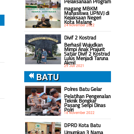
Pelaksanaan Program
magang MBKM
Mahasiswa UPNVJ di
Kejaksaan Negeri
Kota Malang
24 November 2022
Divif 2 Kostrad
Berhasil Wujudkan
Mimpi Anak Prajurit
Satjar Divif 2 Kostrad
Lulus Menjadi Taruna
Akmil
29 Juli 2021
BATU
Polres Batu Gelar
Pelatihan Pengenalan
Teknik Bongkar
Pasang Senpi Dinas
Polri
18 November 2022
DPRD Kota Batu
Umumkan 3 Nama