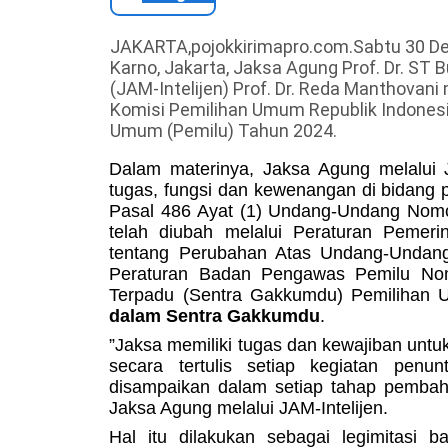
JAKARTA,pojokkirimapro.com.Sabtu 30 De
Karno, Jakarta, Jaksa Agung Prof. Dr. ST 
(JAM-Intelijen) Prof. Dr. Reda Manthovan
Komisi Pemilihan Umum Republik Indonesi
Umum (Pemilu) Tahun 2024
.
Dalam materinya, Jaksa Agung melalui 
tugas, fungsi dan kewenangan di bidang pol
Pasal 486 Ayat (1) Undang-Undang Nom
telah diubah melalui Peraturan Peme
tentang Perubahan Atas Undang-Undan
Peraturan Badan Pengawas Pemilu No
Terpadu (Sentra Gakkumdu) Pemilihan
dalam Sentra Gakkumdu
.
”Jaksa memiliki tugas dan kewajiban un
secara tertulis setiap kegiatan pen
disampaikan dalam setiap tahap pembaha
Jaksa Agung melalui JAM-Intelijen.
Hal itu dilakukan sebagai legimitasi 