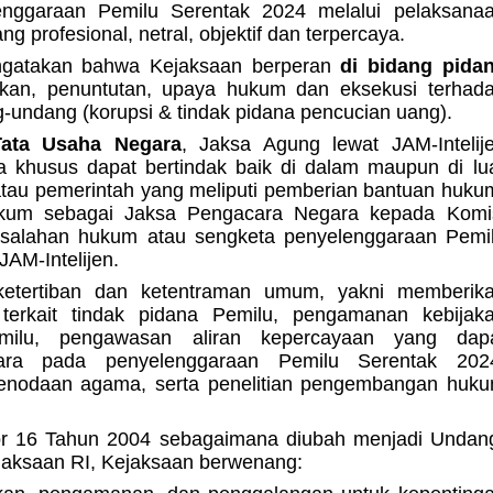
ggaraan Pemilu Serentak 2024 melalui pelaksana
 profesional, netral, objektif dan terpercaya.
engatakan bahwa Kejaksaan berperan
di bidang pida
ikan, penuntutan, upaya hukum dan eksekusi terhad
g-undang (korupsi & tindak pidana pencucian uang).
Tata Usaha Negara
, Jaksa Agung lewat JAM-Intelij
khusus dapat bertindak baik di dalam maupun di lu
tau pemerintah yang meliputi pemberian bantuan huku
kum sebagai Jaksa Pengacara Negara kepada Komi
asalahan hukum atau sengketa penyelenggaraan Pemi
JAM-Intelijen.
ketertiban dan ketentraman umum, yakni memberik
erkait tindak pidana Pemilu, pengamanan kebijak
ilu, pengawasan aliran kepercayaan yang dap
ra pada penyelenggaraan Pemilu Serentak 202
enodaan agama, serta penelitian pengembangan huk
 16 Tahun 2004 sebagaimana diubah menjadi Undan
aksaan RI, Kejaksaan berwenang: