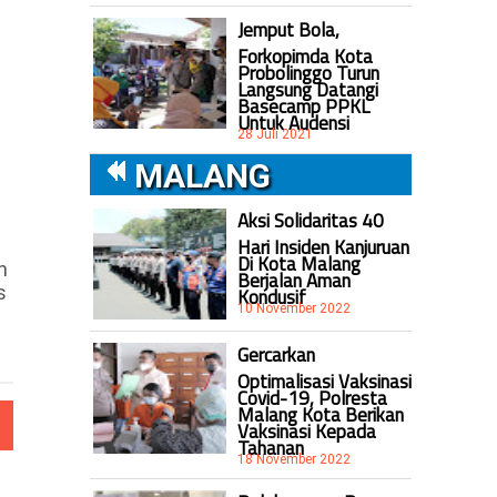
Jemput Bola,
Forkopimda Kota
Probolinggo Turun
Langsung Datangi
Basecamp PPKL
Untuk Audensi
28 Juli 2021
MALANG
Aksi Solidaritas 40
Hari Insiden Kanjuruan
Di Kota Malang
n
Berjalan Aman
s
Kondusif
10 November 2022
Gercarkan
Optimalisasi Vaksinasi
Covid-19, Polresta
Malang Kota Berikan
Vaksinasi Kepada
Tahanan
18 November 2022