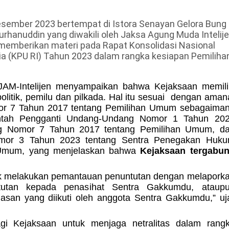
sember 2023 bertempat di Istora Senayan Gelora Bung
Burhanuddin yang diwakili oleh Jaksa Agung Muda Intelij
i memberikan materi pada
Rapat Konsolidasi Nasional
a (KPU RI) Tahun 2023 dalam rangka kesiapan Pemiliha
JAM-Intelijen menyampaikan bahwa Kejaksaan memili
itik, pemilu dan pilkada. Hal itu sesuai
dengan aman
or 7 Tahun 2017 tentang Pemilihan Umum sebagaima
rintah Pengganti Undang-Undang Nomor 1 Tahun 20
g Nomor 7 Tahun 2017 tentang Pemilihan Umum, d
mor 3 Tahun 2023 tentang Sentra Penegakan Huk
 Umum, yang menjelaskan bahwa
Kejaksaan tergabu
tuk melakukan pemantauan penuntutan dengan melapork
untutan kepada penasihat Sentra Gakkumdu, ataup
san yang diikuti oleh anggota Sentra Gakkumdu,” uj
bagi Kejaksaan untuk menjaga netralitas dalam rang