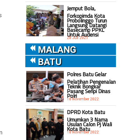
Jemput Bola,
Forkopimda Kota
s
Probolinggo Turun
Langsung Datangi
Basecamp PPKL
Untuk Audensi
28 Juli 2021
MALANG
BATU
Polres Batu Gelar
Pelatihan Pengenalan
Teknik Bongkar
Pasang Senpi Dinas
Polri
18 November 2022
DPRD Kota Batu
Umumkan 3 Nama
Usulan Calon Pj Wali
Kota Batu
m
18 November 2022