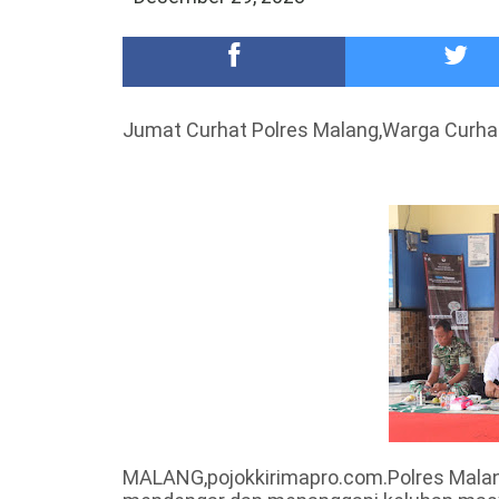
DKD PERADI Malang Jatuhkan Putusan Pelanggaran
Healing-Healing Ke-Malang Batu Jangan Lupa Mam
Jumat Curhat Polres Malang,Warga Curha
MALANG,pojokkirimapro.com.Polres Malan