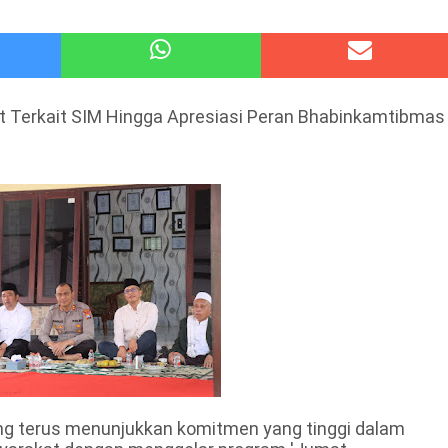
 Kode Etik Advokat, Abd. Aziz Divonis Bersalah
pir Ke-Waroeng Tani Dau Malang,Dijamin Ketagihan,Ini Sebabnya
t Terkait SIM Hingga Apresiasi Peran Bhabinkamtibmas
g terus menunjukkan komitmen yang tinggi dalam