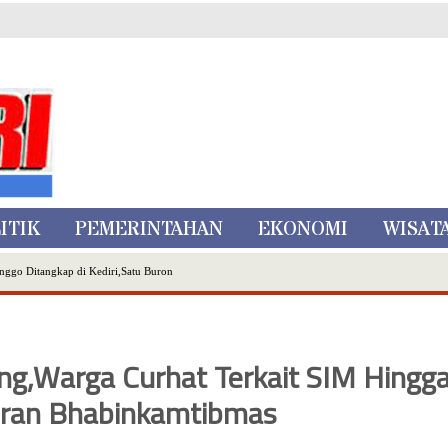
ITIK
PEMERINTAHAN
EKONOMI
WISAT
nggo Ditangkap di Kediri,Satu Buron
Inovasi Literasi Melalui LASKAR JODA, Usung Filosofi Gelar Sehelai Tikar
ta Batu
, Mikutopia Buka Rekrutmen Karyawan,Berikut Kualifikasinya
ng,Warga Curhat Terkait SIM Hingg
Dialog Bersama Petani
N DATA PEMILIH BERKELANJUTAN (PDPB) TRIWULAN II
eran Bhabinkamtibmas
a City Expo APEKSI XVIII Medan
atu Gelar Kapolres Cup 9 Ball Tournament,Gandeng Carabao Bistro & Pool Batu HQ Total Hadiah