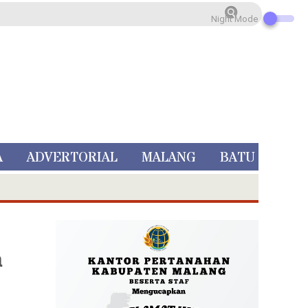
Night Mode
A
ADVERTORIAL
MALANG
BATU
a
 Rp 5 Juta