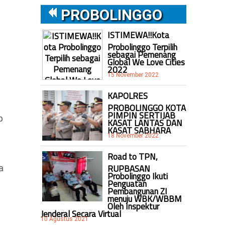
PROBOLINGGO
ISTIMEWA!!Kota
Probolinggo Terpilih
sebagai Pemenang
Global We Love Cities
2022
15 November 2022
KAPOLRES
PROBOLINGGO KOTA
PIMPIN SERTIJAB
p
KASAT LANTAS DAN
KASAT SABHARA
18 November 2022
Road to TPN,
RUPBASAN
a
Probolinggo Ikuti
Penguatan
Pembangunan ZI
menuju WBK/WBBM
Oleh Inspektur
Jenderal Secara Virtual
10 Agustus 2021