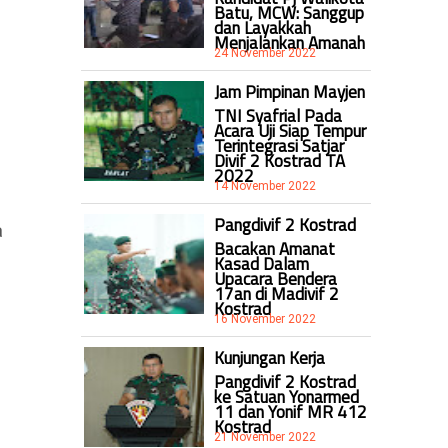
Batu, MCW: Sanggup
dan Layakkah
Menjalankan Amanah
24 November 2022
Jam Pimpinan Mayjen
TNI Syafrial Pada
Acara Uji Siap Tempur
Terintegrasi Satjar
Divif 2 Kostrad TA
2022
14 November 2022
Pangdivif 2 Kostrad
a
Bacakan Amanat
Kasad Dalam
Upacara Bendera
17an di Madivif 2
Kostrad
16 November 2022
n
Kunjungan Kerja
Pangdivif 2 Kostrad
ke Satuan Yonarmed
11 dan Yonif MR 412
Kostrad
21 November 2022