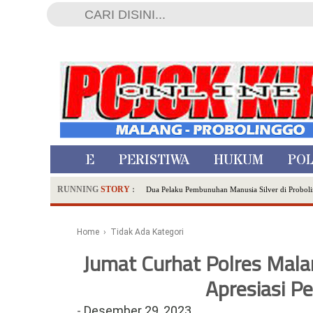
HOME
PERISTIWA
HUKUM
POL
RUNNING
STORY
:
Dua Pelaku Pembunuhan Manusia Silver di Proboli
SDN Sumberejo 02 Kota Batu Kembangkan Program 
Ambulance Dari Berbagai Daerah Padati Kota Wisa
Home
› Tidak Ada Kategori
Hadirkan Tujuh Sapta Pesona Wisata di Amfiteater
Jumat Curhat Polres Mala
Polsek Wonoasih Perkuat Ketahanan Pangan Lewat 
RILIS RAPAT PLENO TERBUKA PEMUTAKHIRA
Apresiasi P
Tugu Tirta Usung 'Smart Water City' di Indonesi
-
Desember 29, 2023
Meriah,Peringati Hari Bhayangkara ke-80,Polres B