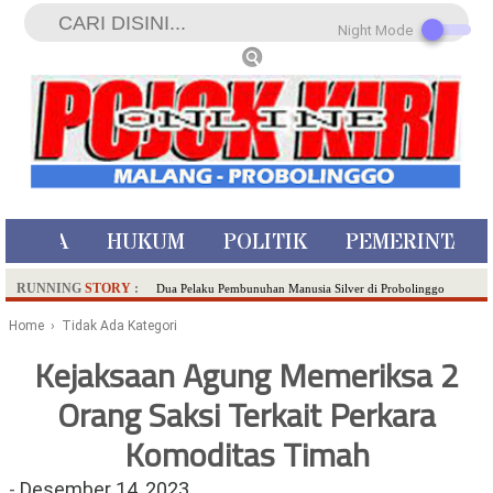
Night Mode
ISTIWA
HUKUM
POLITIK
PEMERINTAH
RUNNING
STORY
:
Dua Pelaku Pembunuhan Manusia Silver di Probolinggo
Ditangkap di Kediri,Satu Buron
Home
› Tidak Ada Kategori
SDN Sumberejo 02 Kota Batu Kembangkan Program Inovasi
Kejaksaan Agung Memeriksa 2
Literasi Melalui LASKAR JODA, Usung Filosofi Gelar Sehelai
Orang Saksi Terkait Perkara
Tikar
Ambulance Dari Berbagai Daerah Padati Kota Wisata Batu
Komoditas Timah
Hadirkan Tujuh Sapta Pesona Wisata di Amfiteater, Mikutopia
Buka Rekrutmen Karyawan,Berikut Kualifikasinya
-
Desember 14, 2023