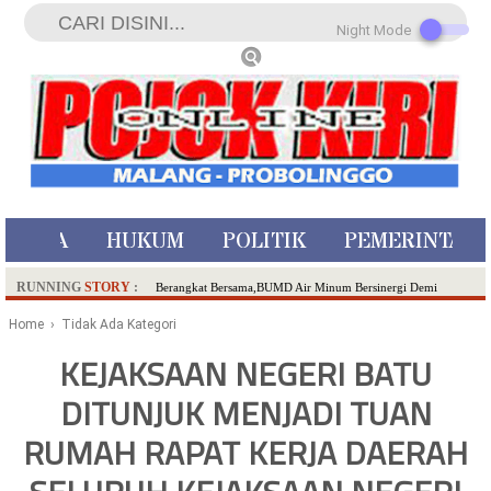
Night Mode
ISTIWA
HUKUM
POLITIK
PEMERINTAH
RUNNING
STORY
:
Berangkat Bersama,BUMD Air Minum Bersinergi Demi
Pelayanan Air Minum Aman Malang Raya!
Home
› Tidak Ada Kategori
Dua Pelaku Pembunuhan Manusia Silver di Probolinggo
KEJAKSAAN NEGERI BATU
Ditangkap di Kediri,Satu Buron
DITUNJUK MENJADI TUAN
SDN Sumberejo 02 Kota Batu Kembangkan Program Inovasi
Literasi Melalui LASKAR JODA, Usung Filosofi Gelar Sehelai
RUMAH RAPAT KERJA DAERAH
Tikar
Ambulance Dari Berbagai Daerah Padati Kota Wisata Batu