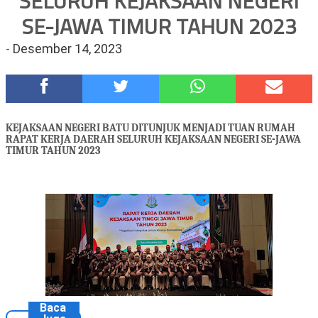
SELURUH KEJAKSAAN NEGERI
Hadirkan Tujuh Sapta Pesona Wisata di Amfiteater, Mikutopia
SE-JAWA TIMUR TAHUN 2023
Buka Rekrutmen Karyawan,Berikut Kualifikasinya
-
Desember 14, 2023
Polsek Wonoasih Perkuat Ketahanan Pangan Lewat Dialog
Bersama Petani
RILIS RAPAT PLENO TERBUKA PEMUTAKHIRAN DATA
PEMILIH BERKELANJUTAN (PDPB) TRIWULAN II
Tugu Tirta Usung 'Smart Water City' di Indonesia City Expo
KEJAKSAAN NEGERI BATU DITUNJUK MENJADI TUAN RUMAH
APEKSI XVIII Medan
RAPAT KERJA DAERAH SELURUH KEJAKSAAN NEGERI SE-JAWA
TIMUR TAHUN 2023
Meriah,Peringati Hari Bhayangkara ke-80,Polres Batu Gelar
Kapolres Cup 9 Ball Tournament,Gandeng Carabao Bistro &
Pool Batu HQ Total Hadiah Rp 5 Juta
DKD PERADI Malang Jatuhkan Putusan Pelanggaran Kode Etik
Advokat, Abd. Aziz Divonis Bersalah
Baca