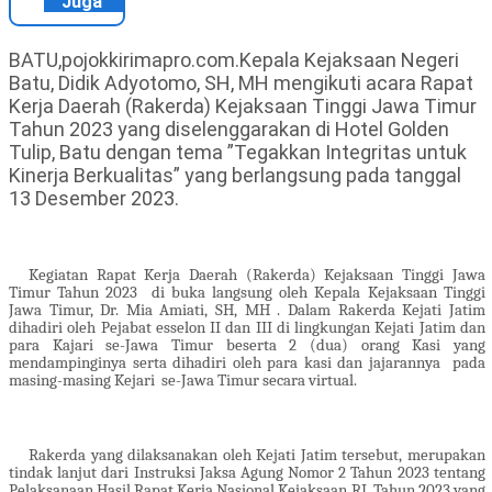
Juga
BATU,pojokkirimapro.com.Kepala Kejaksaan Negeri
Batu, Didik Adyotomo, SH, MH mengikuti acara Rapat
Kerja Daerah (Rakerda) Kejaksaan Tinggi Jawa Timur
Tahun 2023 yang diselenggarakan di Hotel Golden
Tulip, Batu dengan tema ”Tegakkan Integritas untuk
Kinerja Berkualitas” yang berlangsung pada tanggal
13 Desember 2023.
Kegiatan Rapat Kerja Daerah (Rakerda) Kejaksaan Tinggi Jawa
Timur Tahun 2023
di buka langsung oleh Kepala Kejaksaan Tinggi
Jawa Timur, Dr. Mia Amiati, SH, MH . Dalam Rakerda Kejati Jatim
dihadiri oleh Pejabat esselon II dan III di lingkungan Kejati Jatim dan
para Kajari se-Jawa Timur beserta 2 (dua) orang Kasi yang
mendampinginya serta dihadiri oleh para kasi dan jajarannya
pada
masing-masing Kejari
se-Jawa Timur secara virtual.
Rakerda yang dilaksanakan oleh Kejati Jatim tersebut, merupakan
tindak lanjut dari Instruksi Jaksa Agung Nomor 2 Tahun 2023 tentang
Pelaksanaan Hasil Rapat Kerja Nasional Kejaksaan RI
Tahun 2023 yang