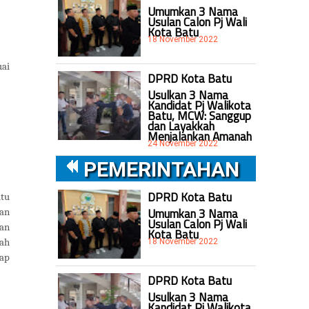
Umumkan 3 Nama
Usulan Calon Pj Wali
Kota Batu
18 November 2022
uai
DPRD Kota Batu
Usulkan 3 Nama
Kandidat Pj Walikota
Batu, MCW: Sanggup
dan Layakkah
Menjalankan Amanah
24 November 2022
PEMERINTAHAN
DPRD Kota Batu
tu
Umumkan 3 Nama
an
Usulan Calon Pj Wali
tan
Kota Batu
18 November 2022
ah
iap
DPRD Kota Batu
Usulkan 3 Nama
Kandidat Pj Walikota