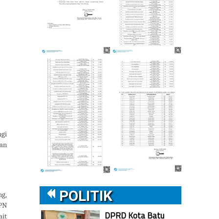
ngi
dan
POLITIK
ng,
JPN
DPRD Kota Batu
it