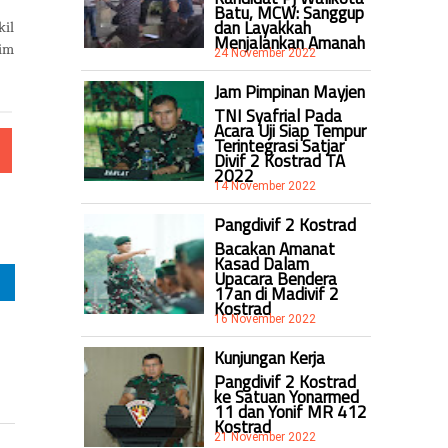
Batu, MCW: Sanggup
dan Layakkah
kil
Menjalankan Amanah
him
24 November 2022
Jam Pimpinan Mayjen
TNI Syafrial Pada
Acara Uji Siap Tempur
Terintegrasi Satjar
Divif 2 Kostrad TA
2022
14 November 2022
Pangdivif 2 Kostrad
Bacakan Amanat
Kasad Dalam
Upacara Bendera
17an di Madivif 2
Kostrad
16 November 2022
Kunjungan Kerja
Pangdivif 2 Kostrad
ke Satuan Yonarmed
11 dan Yonif MR 412
Kostrad
21 November 2022