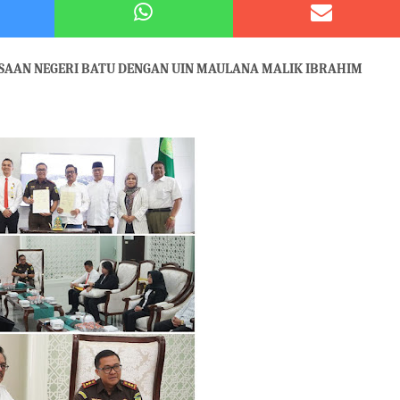
atu Gelar Kapolres Cup 9 Ball Tournament,Gandeng Carabao Bistro & Pool Batu HQ Total Hadiah
 Kode Etik Advokat, Abd. Aziz Divonis Bersalah
SAAN NEGERI BATU DENGAN UIN MAULANA MALIK IBRAHIM