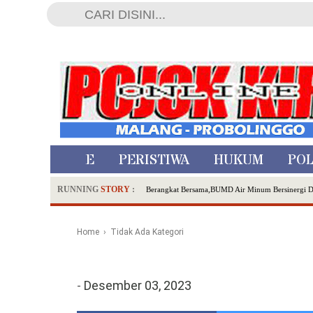
HOME
PERISTIWA
HUKUM
POL
RUNNING
STORY
:
Berangkat Bersama,BUMD Air Minum Bersinergi 
Dua Pelaku Pembunuhan Manusia Silver di Proboli
SDN Sumberejo 02 Kota Batu Kembangkan Program 
Home
› Tidak Ada Kategori
Ambulance Dari Berbagai Daerah Padati Kota Wisa
Hadirkan Tujuh Sapta Pesona Wisata di Amfiteater
Polsek Wonoasih Perkuat Ketahanan Pangan Lewat 
-
Desember 03, 2023
RILIS RAPAT PLENO TERBUKA PEMUTAKHIRA
Tugu Tirta Usung 'Smart Water City' di Indonesi