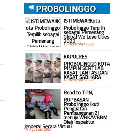
PROBOLINGGO
ISTIMEWA!!Kota
Probolinggo Terpilih
sebagai Pemenang
Global We Love Cities
2022
15 November 2022
KAPOLRES
PROBOLINGGO KOTA
PIMPIN SERTIJAB
KASAT LANTAS DAN
KASAT SABHARA
18 November 2022
Road to TPN,
RUPBASAN
Probolinggo Ikuti
Penguatan
Pembangunan ZI
menuju WBK/WBBM
Oleh Inspektur
Jenderal Secara Virtual
10 Agustus 2021