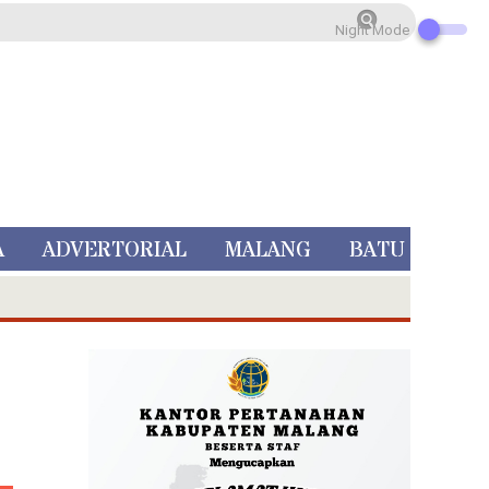
Night Mode
A
ADVERTORIAL
MALANG
BATU