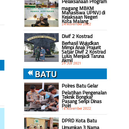
Pelaksanaan Program
magang MBKM
Mahasiswa UPNVJ di
Kejaksaan Negeri
Kota Malang
24 November 2022
Divif 2 Kostrad
Berhasil Wujudkan
Mimpi Anak Prajurit
Satjar Divif 2 Kostrad
Lulus Menjadi Taruna
Akmil
29 Juli 2021
BATU
Polres Batu Gelar
Pelatihan Pengenalan
Teknik Bongkar
Pasang Senpi Dinas
Polri
18 November 2022
DPRD Kota Batu
Umumkan 3 Nama