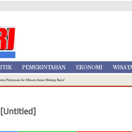
ITIK
PEMERINTAHAN
EKONOMI
WISAT
Demi Pelayanan Air Minum Aman Malang Raya!
nggo Ditangkap di Kediri,Satu Buron
Inovasi Literasi Melalui LASKAR JODA, Usung Filosofi Gelar Sehelai Tikar
ta Batu
[Untitled]
, Mikutopia Buka Rekrutmen Karyawan,Berikut Kualifikasinya
Dialog Bersama Petani
N DATA PEMILIH BERKELANJUTAN (PDPB) TRIWULAN II
a City Expo APEKSI XVIII Medan