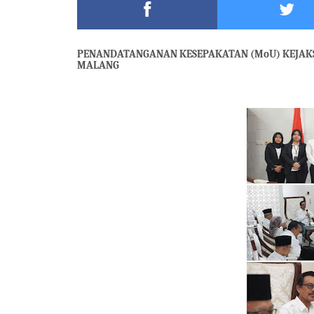
Meriah,Peringati Hari Bhayangkara ke-80,Polres B
DKD PERADI Malang Jatuhkan Putusan Pelanggaran
PENANDATANGANAN KESEPAKATAN (MoU) KEJAK
MALANG