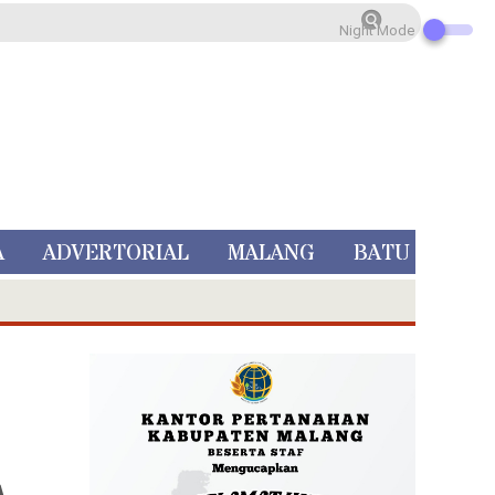
Night Mode
A
ADVERTORIAL
MALANG
BATU
 Rp 5 Juta