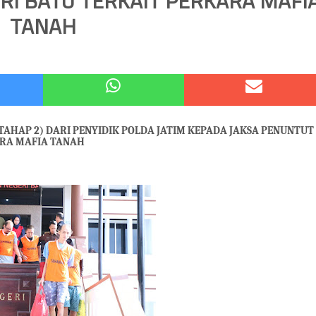
I BATU TERKAIT PERKARA MAFI
TANAH
 Kode Etik Advokat, Abd. Aziz Divonis Bersalah
pir Ke-Waroeng Tani Dau Malang,Dijamin Ketagihan,Ini Sebabnya
HAP 2) DARI PENYIDIK POLDA JATIM KEPADA JAKSA PENUNTUT
ARA MAFIA TANAH