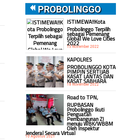
PROBOLINGGO
ISTIMEWA!!Kota
Probolinggo Terpilih
sebagai Pemenang
Global We Love Cities
2022
15 November 2022
KAPOLRES
PROBOLINGGO KOTA
PIMPIN SERTIJAB
KASAT LANTAS DAN
KASAT SABHARA
18 November 2022
Road to TPN,
RUPBASAN
Probolinggo Ikuti
Penguatan
Pembangunan ZI
menuju WBK/WBBM
Oleh Inspektur
Jenderal Secara Virtual
10 Agustus 2021