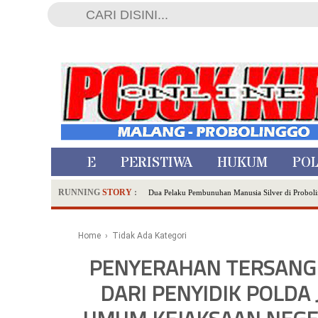
HOME
PERISTIWA
HUKUM
POL
RUNNING
STORY
:
Dua Pelaku Pembunuhan Manusia Silver di Proboli
SDN Sumberejo 02 Kota Batu Kembangkan Program 
Ambulance Dari Berbagai Daerah Padati Kota Wisa
Home
› Tidak Ada Kategori
Hadirkan Tujuh Sapta Pesona Wisata di Amfiteater
PENYERAHAN TERSANGK
Polsek Wonoasih Perkuat Ketahanan Pangan Lewat 
DARI PENYIDIK POLDA
RILIS RAPAT PLENO TERBUKA PEMUTAKHIRA
Tugu Tirta Usung 'Smart Water City' di Indonesi
Meriah,Peringati Hari Bhayangkara ke-80,Polres B