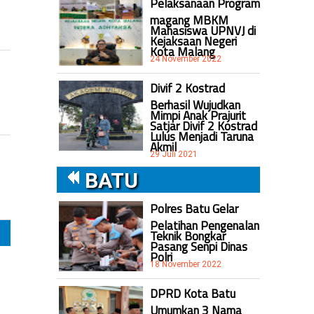
Pelaksanaan Program
magang MBKM
Mahasiswa UPNVJ di
Kejaksaan Negeri
Kota Malang
24 November 2022
Divif 2 Kostrad
Berhasil Wujudkan
Mimpi Anak Prajurit
Satjar Divif 2 Kostrad
Lulus Menjadi Taruna
Akmil
29 Juli 2021
BATU
Polres Batu Gelar
Pelatihan Pengenalan
Teknik Bongkar
Pasang Senpi Dinas
Polri
18 November 2022
DPRD Kota Batu
Umumkan 3 Nama