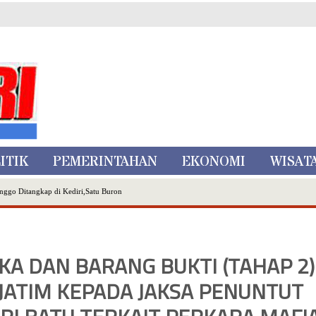
ITIK
PEMERINTAHAN
EKONOMI
WISAT
nggo Ditangkap di Kediri,Satu Buron
Inovasi Literasi Melalui LASKAR JODA, Usung Filosofi Gelar Sehelai Tikar
ta Batu
, Mikutopia Buka Rekrutmen Karyawan,Berikut Kualifikasinya
A DAN BARANG BUKTI (TAHAP 2)
Dialog Bersama Petani
 JATIM KEPADA JAKSA PENUNTUT
N DATA PEMILIH BERKELANJUTAN (PDPB) TRIWULAN II
a City Expo APEKSI XVIII Medan
atu Gelar Kapolres Cup 9 Ball Tournament,Gandeng Carabao Bistro & Pool Batu HQ Total Hadiah