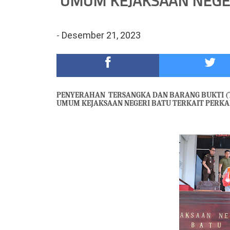
UMUM KEJAKSAAN NEGER
DKD PERADI Malang Jatuhkan Putusan Pelanggaran
Healing-Healing Ke-Malang Batu Jangan Lupa Mam
-
Desember 21, 2023
PENYERAHAN TERSANGKA DAN BARANG BUKTI (TA
UMUM KEJAKSAAN NEGERI BATU TERKAIT PERK