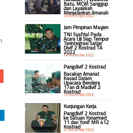
Batu, MCW: Sanggup
dan Layakkah
Menjalankan Amanah
24 November 2022
Jam Pimpinan Mayjen
TNI Syafrial Pada
Acara Uji Siap Tempur
n
Terintegrasi Satjar
Divif 2 Kostrad TA
2022
14 November 2022
Pangdivif 2 Kostrad
Bacakan Amanat
Kasad Dalam
Upacara Bendera
17an di Madivif 2
Kostrad
16 November 2022
Kunjungan Kerja
Pangdivif 2 Kostrad
ke Satuan Yonarmed
11 dan Yonif MR 412
Kostrad
21 November 2022