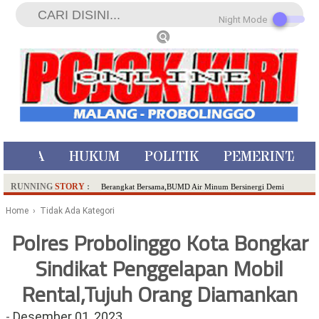
Night Mode
ISTIWA
HUKUM
POLITIK
PEMERINTAH
RUNNING
STORY
:
Berangkat Bersama,BUMD Air Minum Bersinergi Demi
Pelayanan Air Minum Aman Malang Raya!
Home
› Tidak Ada Kategori
Dua Pelaku Pembunuhan Manusia Silver di Probolinggo
Polres Probolinggo Kota Bongkar
Ditangkap di Kediri,Satu Buron
Sindikat Penggelapan Mobil
SDN Sumberejo 02 Kota Batu Kembangkan Program Inovasi
Literasi Melalui LASKAR JODA, Usung Filosofi Gelar Sehelai
Rental,Tujuh Orang Diamankan
Tikar
Ambulance Dari Berbagai Daerah Padati Kota Wisata Batu
-
Desember 01, 2023