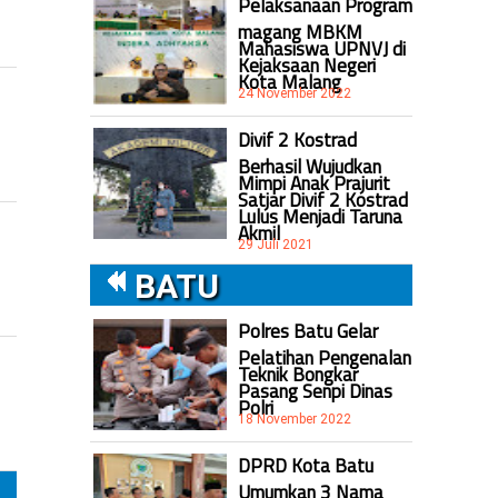
Pelaksanaan Program
magang MBKM
Mahasiswa UPNVJ di
Kejaksaan Negeri
Kota Malang
24 November 2022
Divif 2 Kostrad
Berhasil Wujudkan
Mimpi Anak Prajurit
Satjar Divif 2 Kostrad
Lulus Menjadi Taruna
Akmil
29 Juli 2021
BATU
Polres Batu Gelar
Pelatihan Pengenalan
Teknik Bongkar
Pasang Senpi Dinas
Polri
18 November 2022
DPRD Kota Batu
Umumkan 3 Nama