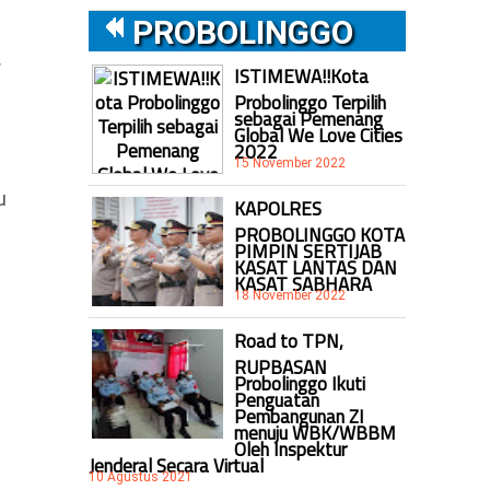
PROBOLINGGO
r
ISTIMEWA!!Kota
Probolinggo Terpilih
sebagai Pemenang
Global We Love Cities
2022
15 November 2022
u
KAPOLRES
PROBOLINGGO KOTA
PIMPIN SERTIJAB
KASAT LANTAS DAN
KASAT SABHARA
18 November 2022
Road to TPN,
RUPBASAN
Probolinggo Ikuti
Penguatan
Pembangunan ZI
menuju WBK/WBBM
Oleh Inspektur
Jenderal Secara Virtual
10 Agustus 2021