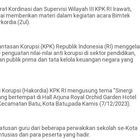
 Kordinasi dan Supervisi Wilayah III KPK RI Irawati,
ai memberikan materi dalam kegiatan acara Bimtek
ordia.(Zul).
tasan Korupsi (KPK) Republik Indonesia (RI) menggela
enguatan nilai-nilai anti korupsi di sektor pendidikan,
an publik prima dan tata kelola keuangan negara yang
i Korupsi (Hakordia) KPK RI mengusung tema "Sinergi
ng bertempat di Hall Arjuna Royal Orchid Garden Hotel
n,Kecamatan Batu, Kota Batu,pada Kamis (7/12/2023).
 ratusan guru dari beberapa perwakikan sekolah se-Kota
ntusias dari para peserta yang hadir.