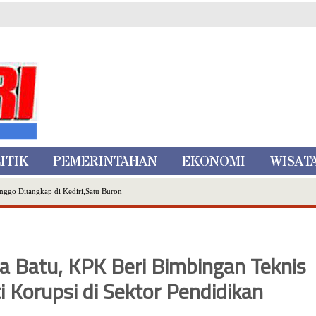
ITIK
PEMERINTAHAN
EKONOMI
WISAT
nggo Ditangkap di Kediri,Satu Buron
Inovasi Literasi Melalui LASKAR JODA, Usung Filosofi Gelar Sehelai Tikar
ta Batu
, Mikutopia Buka Rekrutmen Karyawan,Berikut Kualifikasinya
ta Batu, KPK Beri Bimbingan Teknis
Dialog Bersama Petani
 Korupsi di Sektor Pendidikan
N DATA PEMILIH BERKELANJUTAN (PDPB) TRIWULAN II
a City Expo APEKSI XVIII Medan
atu Gelar Kapolres Cup 9 Ball Tournament,Gandeng Carabao Bistro & Pool Batu HQ Total Hadiah