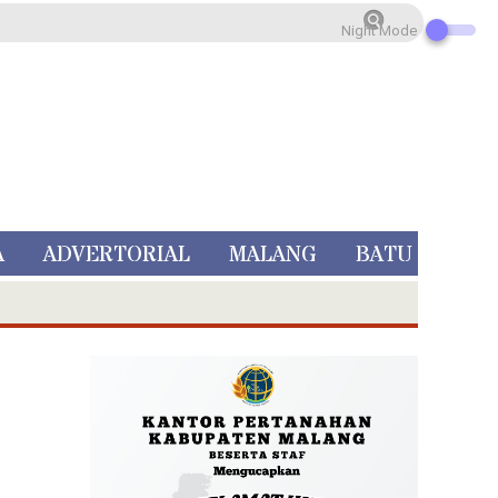
Night Mode
A
ADVERTORIAL
MALANG
BATU
 Rp 5 Juta