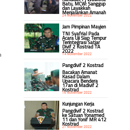
Batu, MCW: Sanggup
dan Layakkah
Menjalankan Amanah
24 November 2022
Jam Pimpinan Mayjen
TNI Syafrial Pada
Acara Uji Siap Tempur
Terintegrasi Satjar
Divif 2 Kostrad TA
2022
a
14 November 2022
Pangdivif 2 Kostrad
Bacakan Amanat
Kasad Dalam
Upacara Bendera
17an di Madivif 2
Kostrad
16 November 2022
Kunjungan Kerja
Pangdivif 2 Kostrad
ke Satuan Yonarmed
11 dan Yonif MR 412
Kostrad
21 November 2022