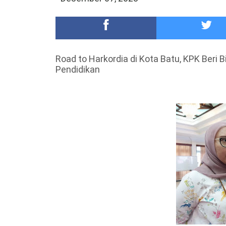
DKD PERADI Malang Jatuhkan Putusan Pelanggaran
Healing-Healing Ke-Malang Batu Jangan Lupa Mam
Road to Harkordia di Kota Batu, KPK Beri 
Pendidikan