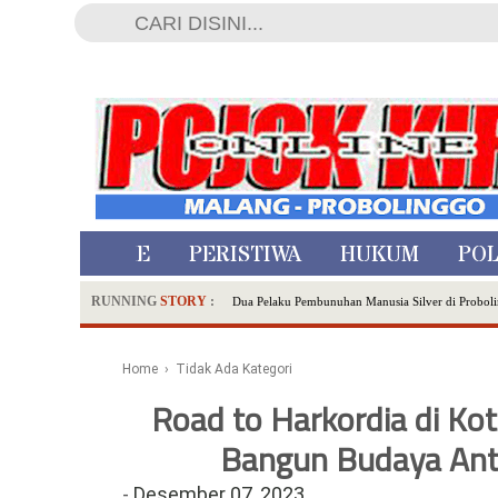
HOME
PERISTIWA
HUKUM
POL
RUNNING
STORY
:
Dua Pelaku Pembunuhan Manusia Silver di Proboli
SDN Sumberejo 02 Kota Batu Kembangkan Program 
Ambulance Dari Berbagai Daerah Padati Kota Wisa
Home
› Tidak Ada Kategori
Hadirkan Tujuh Sapta Pesona Wisata di Amfiteater
Road to Harkordia di Ko
Polsek Wonoasih Perkuat Ketahanan Pangan Lewat 
Bangun Budaya Anti
RILIS RAPAT PLENO TERBUKA PEMUTAKHIRA
Tugu Tirta Usung 'Smart Water City' di Indonesi
-
Desember 07, 2023
Meriah,Peringati Hari Bhayangkara ke-80,Polres B