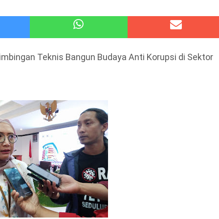
 Kode Etik Advokat, Abd. Aziz Divonis Bersalah
pir Ke-Waroeng Tani Dau Malang,Dijamin Ketagihan,Ini Sebabnya
Bimbingan Teknis Bangun Budaya Anti Korupsi di Sektor