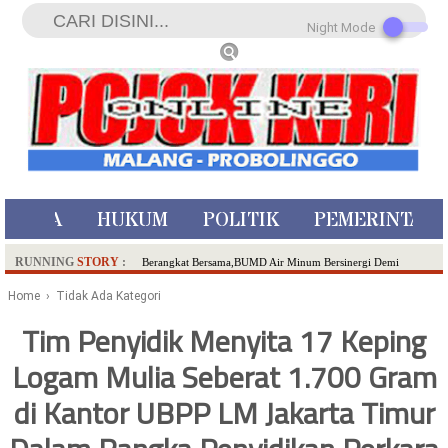
Night Mode
ISTIWA
HUKUM
POLITIK
PEMERINTAH
RUNNING
STORY
:
Berangkat Bersama,BUMD Air Minum Bersinergi Demi
Pelayanan Air Minum Aman Malang Raya!
Home
› Tidak Ada Kategori
Dua Pelaku Pembunuhan Manusia Silver di Probolinggo
Tim Penyidik Menyita 17 Keping
Ditangkap di Kediri,Satu Buron
Logam Mulia Seberat 1.700 Gram
SDN Sumberejo 02 Kota Batu Kembangkan Program Inovasi
Literasi Melalui LASKAR JODA, Usung Filosofi Gelar Sehelai
di Kantor UBPP LM Jakarta Timur
Tikar
Ambulance Dari Berbagai Daerah Padati Kota Wisata Batu