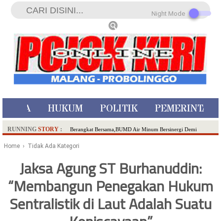
Night Mode
ISTIWA
HUKUM
POLITIK
PEMERINTAH
RUNNING
STORY
:
Berangkat Bersama,BUMD Air Minum Bersinergi Demi
Pelayanan Air Minum Aman Malang Raya!
Home
› Tidak Ada Kategori
Dua Pelaku Pembunuhan Manusia Silver di Probolinggo
Jaksa Agung ST Burhanuddin:
Ditangkap di Kediri,Satu Buron
“Membangun Penegakan Hukum
SDN Sumberejo 02 Kota Batu Kembangkan Program Inovasi
Literasi Melalui LASKAR JODA, Usung Filosofi Gelar Sehelai
Sentralistik di Laut Adalah Suatu
Tikar
Ambulance Dari Berbagai Daerah Padati Kota Wisata Batu