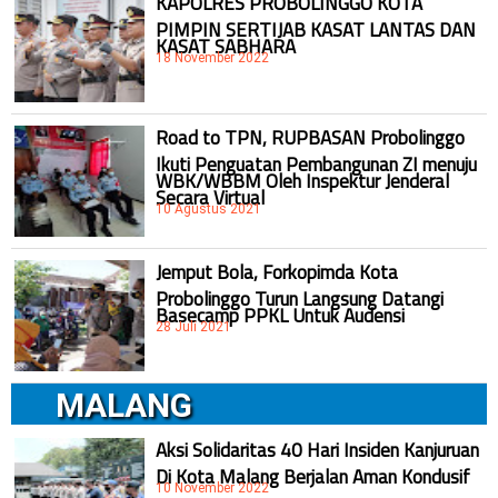
KAPOLRES PROBOLINGGO KOTA
PIMPIN SERTIJAB KASAT LANTAS DAN
KASAT SABHARA
18 November 2022
Road to TPN, RUPBASAN Probolinggo
Ikuti Penguatan Pembangunan ZI menuju
WBK/WBBM Oleh Inspektur Jenderal
Secara Virtual
10 Agustus 2021
Jemput Bola, Forkopimda Kota
Probolinggo Turun Langsung Datangi
Basecamp PPKL Untuk Audensi
28 Juli 2021
MALANG
Aksi Solidaritas 40 Hari Insiden Kanjuruan
Di Kota Malang Berjalan Aman Kondusif
10 November 2022