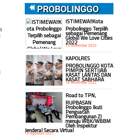
PROBOLINGGO
ISTIMEWA!!Kota
Probolinggo Terpilih
a
sebagai Pemenang
n
Global We Love Cities
2022
15 November 2022
KAPOLRES
PROBOLINGGO KOTA
PIMPIN SERTIJAB
1
KASAT LANTAS DAN
KASAT SABHARA
18 November 2022
Road to TPN,
RUPBASAN
Probolinggo Ikuti
Penguatan
Pembangunan ZI
menuju WBK/WBBM
Oleh Inspektur
Jenderal Secara Virtual
10 Agustus 2021