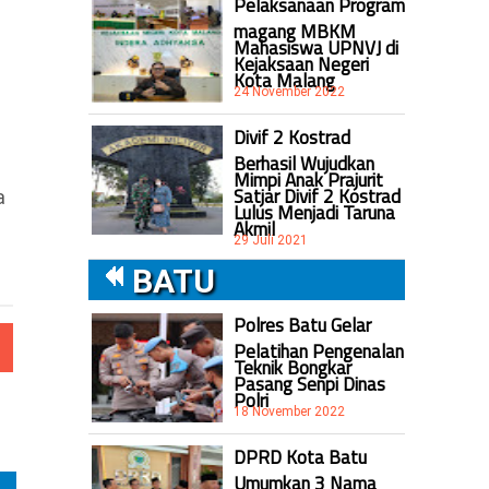
Pelaksanaan Program
magang MBKM
Mahasiswa UPNVJ di
Kejaksaan Negeri
Kota Malang
24 November 2022
Divif 2 Kostrad
Berhasil Wujudkan
Mimpi Anak Prajurit
Satjar Divif 2 Kostrad
a
Lulus Menjadi Taruna
Akmil
29 Juli 2021
BATU
Polres Batu Gelar
Pelatihan Pengenalan
Teknik Bongkar
Pasang Senpi Dinas
Polri
18 November 2022
DPRD Kota Batu
Umumkan 3 Nama