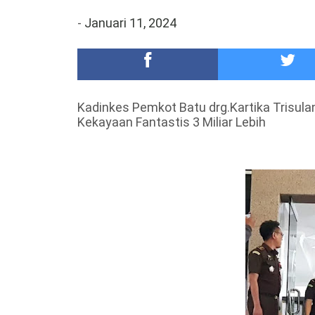
Meriah,Peringati Hari Bhayangkara ke-80,Polres B
-
Januari 11, 2024
DKD PERADI Malang Jatuhkan Putusan Pelanggaran
Kadinkes Pemkot Batu drg.Kartika Trisula
Kekayaan Fantastis 3 Miliar Lebih