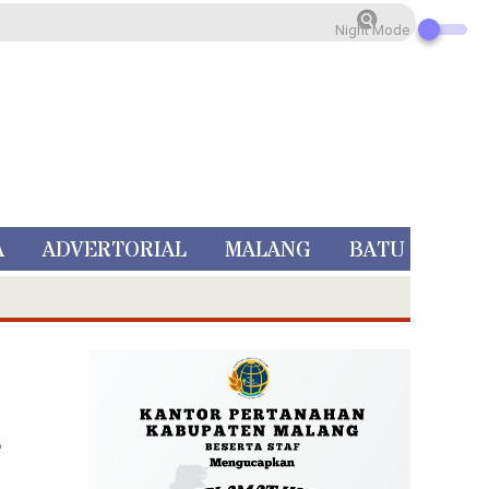
Night Mode
A
ADVERTORIAL
MALANG
BATU