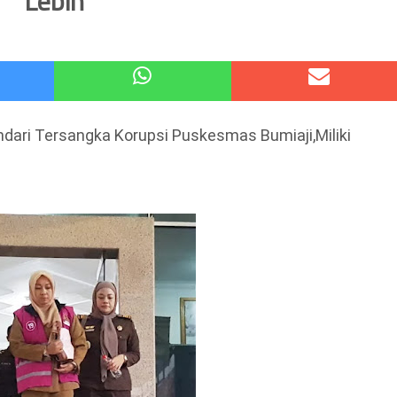
Lebih
atu Gelar Kapolres Cup 9 Ball Tournament,Gandeng Carabao Bistro & Pool Batu HQ Total Hadiah
 Kode Etik Advokat, Abd. Aziz Divonis Bersalah
ndari Tersangka Korupsi Puskesmas Bumiaji,Miliki