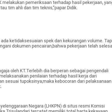
PK melakukan pemeriksaan terhadap hasil pekerjaan, yan
u tim ahli dan tim teknis,”papar Didik.
 ada ketidaksesuaian spek dan kekurangan volume. Tap
ngani dokumen pencairan,bahwa pekerjaan telah selesa
gaja oleh KT.Terlebih dia berperan sebagai pengendali
elaksanakan penilaian terhadap hasil kerja dari
an sesuai tupoksinya,maka kebocoran dari pelaksanaan
.
nyelenggaraan Negara (LHKPN) di situs resmi Komisi
ka Trisulandari tercatat memiliki total harta kekayaan