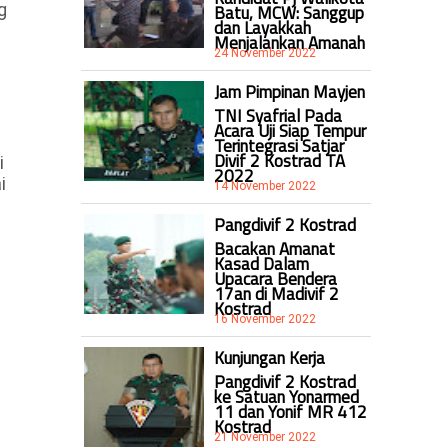
g
Batu, MCW: Sanggup
dan Layakkah
Menjalankan Amanah
24 November 2022
Jam Pimpinan Mayjen
TNI Syafrial Pada
Acara Uji Siap Tempur
Terintegrasi Satjar
Divif 2 Kostrad TA
i
2022
i
14 November 2022
Pangdivif 2 Kostrad
Bacakan Amanat
Kasad Dalam
Upacara Bendera
17an di Madivif 2
Kostrad
16 November 2022
Kunjungan Kerja
Pangdivif 2 Kostrad
ke Satuan Yonarmed
11 dan Yonif MR 412
Kostrad
21 November 2022