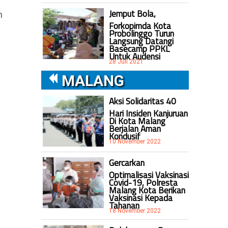
Jemput Bola,
m
Forkopimda Kota
Probolinggo Turun
Langsung Datangi
Basecamp PPKL
Untuk Audensi
28 Juli 2021
MALANG
Aksi Solidaritas 40
Hari Insiden Kanjuruan
Di Kota Malang
Berjalan Aman
Kondusif
10 November 2022
Gercarkan
Optimalisasi Vaksinasi
Covid-19, Polresta
Malang Kota Berikan
Vaksinasi Kepada
Tahanan
18 November 2022