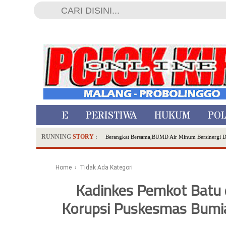
HOME
PERISTIWA
HUKUM
POL
RUNNING
STORY
:
Berangkat Bersama,BUMD Air Minum Bersinergi 
Dua Pelaku Pembunuhan Manusia Silver di Proboli
SDN Sumberejo 02 Kota Batu Kembangkan Program 
Home
› Tidak Ada Kategori
Ambulance Dari Berbagai Daerah Padati Kota Wisa
Kadinkes Pemkot Batu d
Hadirkan Tujuh Sapta Pesona Wisata di Amfiteater
Korupsi Puskesmas Bumiaji
Polsek Wonoasih Perkuat Ketahanan Pangan Lewat 
RILIS RAPAT PLENO TERBUKA PEMUTAKHIRA
Tugu Tirta Usung 'Smart Water City' di Indonesi