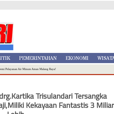
ITIK
PEMERINTAHAN
EKONOMI
WISAT
Demi Pelayanan Air Minum Aman Malang Raya!
nggo Ditangkap di Kediri,Satu Buron
Inovasi Literasi Melalui LASKAR JODA, Usung Filosofi Gelar Sehelai Tikar
ta Batu
rg.Kartika Trisulandari Tersangka
, Mikutopia Buka Rekrutmen Karyawan,Berikut Kualifikasinya
,Miliki Kekayaan Fantastis 3 Miliar
Dialog Bersama Petani
N DATA PEMILIH BERKELANJUTAN (PDPB) TRIWULAN II
a City Expo APEKSI XVIII Medan