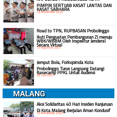
PIMPIN SERTIJAB KASAT LANTAS DAN
KASAT SABHARA
18 November 2022
Road to TPN, RUPBASAN Probolinggo
Ikuti Penguatan Pembangunan ZI menuju
WBK/WBBM Oleh Inspektur Jenderal
Secara Virtual
10 Agustus 2021
Jemput Bola, Forkopimda Kota
Probolinggo Turun Langsung Datangi
Basecamp PPKL Untuk Audensi
28 Juli 2021
MALANG
Aksi Solidaritas 40 Hari Insiden Kanjuruan
Di Kota Malang Berjalan Aman Kondusif
10 November 2022