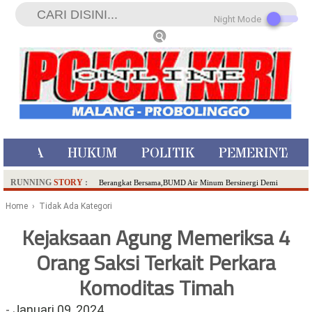
Night Mode
ISTIWA
HUKUM
POLITIK
PEMERINTAH
RUNNING
STORY
:
Berangkat Bersama,BUMD Air Minum Bersinergi Demi
Pelayanan Air Minum Aman Malang Raya!
Home
› Tidak Ada Kategori
Dua Pelaku Pembunuhan Manusia Silver di Probolinggo
Kejaksaan Agung Memeriksa 4
Ditangkap di Kediri,Satu Buron
Orang Saksi Terkait Perkara
SDN Sumberejo 02 Kota Batu Kembangkan Program Inovasi
Literasi Melalui LASKAR JODA, Usung Filosofi Gelar Sehelai
Komoditas Timah
Tikar
Ambulance Dari Berbagai Daerah Padati Kota Wisata Batu
-
Januari 09, 2024