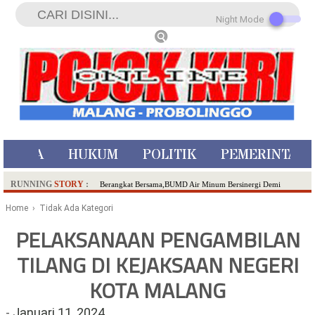
Night Mode
ISTIWA
HUKUM
POLITIK
PEMERINTAH
RUNNING
STORY
:
Berangkat Bersama,BUMD Air Minum Bersinergi Demi
Pelayanan Air Minum Aman Malang Raya!
Home
› Tidak Ada Kategori
Dua Pelaku Pembunuhan Manusia Silver di Probolinggo
PELAKSANAAN PENGAMBILAN
Ditangkap di Kediri,Satu Buron
TILANG DI KEJAKSAAN NEGERI
SDN Sumberejo 02 Kota Batu Kembangkan Program Inovasi
Literasi Melalui LASKAR JODA, Usung Filosofi Gelar Sehelai
KOTA MALANG
Tikar
Ambulance Dari Berbagai Daerah Padati Kota Wisata Batu
-
Januari 11, 2024